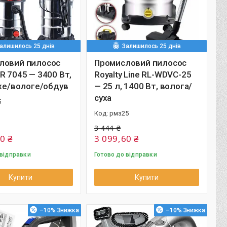
алишилось 25 днів
Залишилось 25 днів
ловий пилосос
Промисловий пилосос
R 7045 — 3400 Вт,
Royalty Line RL-WDVC-25
ухе/вологе/обдув
— 25 л, 1400 Вт, волога/
суха
5
рмз25
3 444 ₴
0 ₴
3 099,60 ₴
 відправки
Готово до відправки
Купити
Купити
–10%
–10%