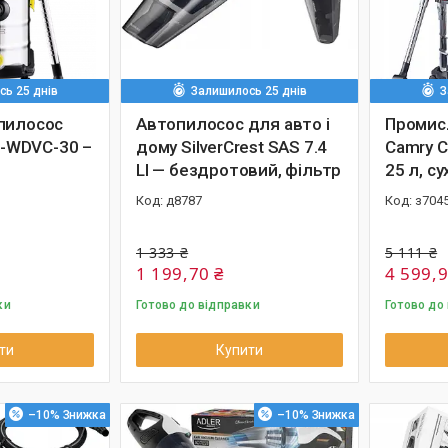
ь 25 днів
Залишилось 25 днів
З
пилосос
Автопилосос для авто і
Промис
RL-WDVC-30 –
дому SilverCrest SAS 7.4
Camry C
LI — бездротовий, фільтр
25 л, с
д8787
з704
1 333 ₴
5 111 ₴
1 199,70 ₴
4 599,9
ки
Готово до відправки
Готово до
ти
Купити
–10%
–10%