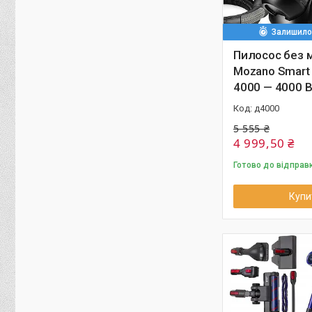
Залишилос
Пилосос без 
Mozano Smart 
4000 — 4000 В
д4000
5 555 ₴
4 999,50 ₴
Готово до відправ
Купи