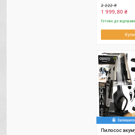
2 222 ₴
1 999,80 ₴
Готово до відправ
Купи
Залишилос
Пилосос акум