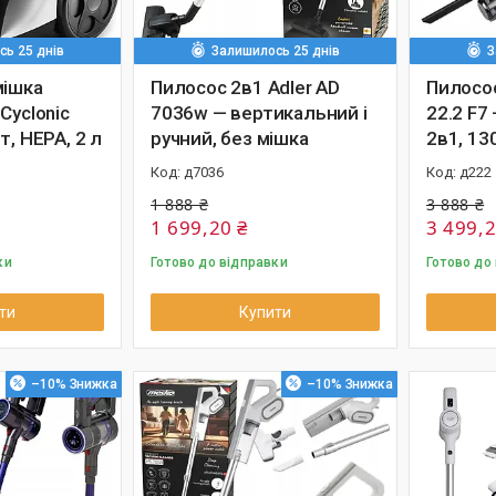
ь 25 днів
Залишилось 25 днів
З
мішка
Пилосос 2в1 Adler AD
Пилосос
Cyclonic
7036w — вертикальний і
22.2 F7
т, HEPA, 2 л
ручний, без мішка
2в1, 13
д7036
д222
1 888 ₴
3 888 ₴
1 699,20 ₴
3 499,2
ки
Готово до відправки
Готово до
ти
Купити
–10%
–10%