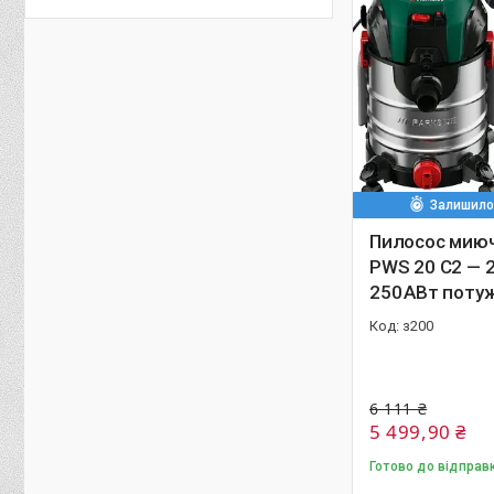
Залишилос
Пилосос миюч
PWS 20 C2 — 2
250 АВт поту
з200
6 111 ₴
5 499,90 ₴
Готово до відправ