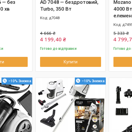
6 — без
AD 7048 — бездротовий,
Mozano 
20 хв
Turbo, 350 Вт
4000 Вт,
елемен
д7048
д749
4 666 ₴
5 333 ₴
4 199,40 ₴
4 799,7
ки
Готово до відправки
Готово до
ти
Купити
–10%
–10%