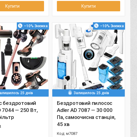
Купити
Купити
–10%
–10%
алишилось 25 днів
Залишилось 25 днів
с бездротовий
Бездротовий пилосос
D 7044 — 250 Вт,
Adler AD 7087 — 30 000
фільтр
Па, самоочисна станція,
45 хв
4
м7087