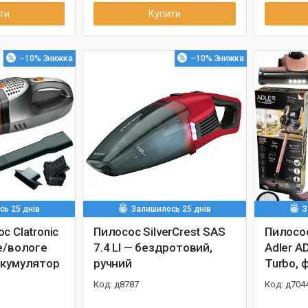
ти
Купити
–10%
–10%
ь 25 днів
Залишилось 25 днів
З
с Clatronic
Пилосос SilverCrest SAS
Пилосо
е/вологе
7.4 LI — бездротовий,
Adler A
акумулятор
ручний
Turbo, 
д8787
д704