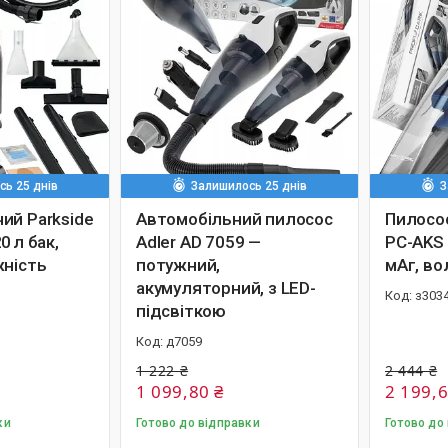
ь 25 днів
Залишилось 25 днів
З
ий Parkside
Автомобільний пилосос
Пилосос
0 л бак,
Adler AD 7059 —
PC-AKS 
жність
потужний,
мАг, во
акумуляторний, з LED-
з303
підсвіткою
д7059
1 222 ₴
2 444 ₴
1 099,80 ₴
2 199,6
ки
Готово до відправки
Готово до