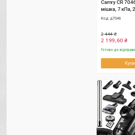
Camry CR 704
мішка, 7 кПа, 
д7046
2 444 ₴
2 199,60 ₴
Готово до відправ
Купи