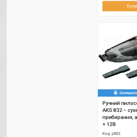
Купи
Залишилос
Ручний пилосо
AKS 832 – сух
прибирання, 
+ 12В
р832