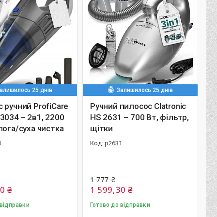
алишилось 25 днів
Залишилось 25 днів
 ручний ProfiCare
Ручний пилосос Clatronic
3034 – 2в1, 2200
HS 2631 – 700 Вт, фільтр,
лога/суха чистка
щітки
4
р2631
1 777 ₴
0 ₴
1 599,30 ₴
 відправки
Готово до відправки