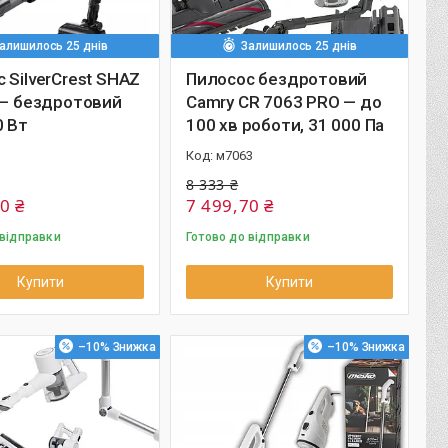
алишилось 25 днів
Залишилось 25 днів
 SilverCrest SHAZ
Пилосос бездротовий
 — бездротовий
Camry CR 7063 PRO — до
0 Вт
100 хв роботи, 31 000 Па
м7063
8 333 ₴
0 ₴
7 499,70 ₴
 відправки
Готово до відправки
Купити
Купити
–10%
–10%