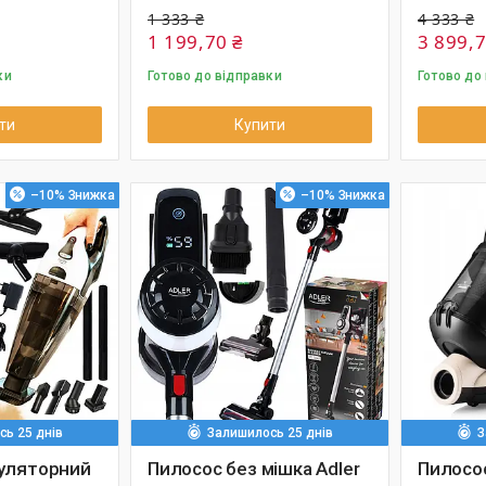
1 333 ₴
4 333 ₴
1 199,70 ₴
3 899,7
ки
Готово до відправки
Готово до
ти
Купити
–10%
–10%
ь 25 днів
Залишилось 25 днів
З
уляторний
Пилосос без мішка Adler
Пилосос