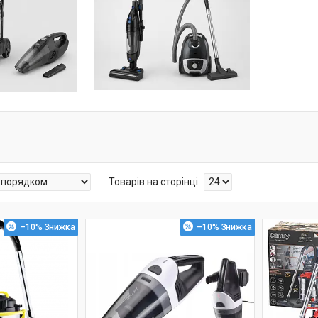
–10%
–10%