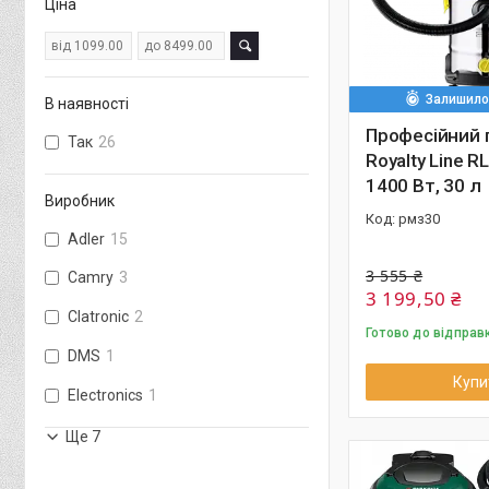
Ціна
Залишилос
В наявності
Професійний 
Так
26
Royalty Line 
1400 Вт, 30 л
Виробник
рмз30
Adler
15
3 555 ₴
Camry
3
3 199,50 ₴
Clatronic
2
Готово до відправ
DMS
1
Купи
Electronics
1
Ще 7