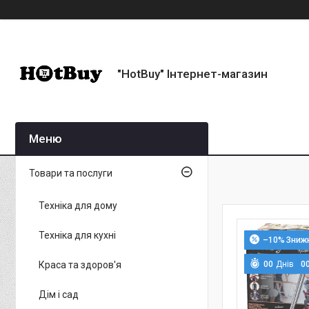
"HotBuy" Інтернет-магазин
Товари та послуги
Техніка для дому
Техніка для кухні
–10%
Краса та здоров'я
0
0
Днів
0
Дім і сад