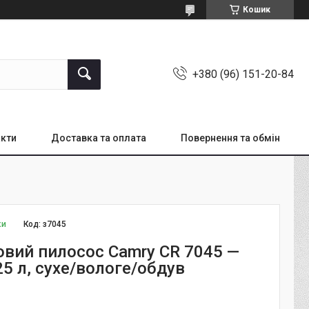
Кошик
+380 (96) 151-20-84
кти
Доставка та оплата
Повернення та обмін
ки
Код:
з7045
вий пилосос Camry CR 7045 —
25 л, сухе/вологе/обдув