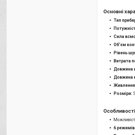
Основні хар
Тип приби
Потужніст
Сила всмо
Об’єм кон
Рівень шу
Витрата п
Довжина 
Довжина 
Живлення
Розміри:
5
Особливості
Можливіст
6 режимів