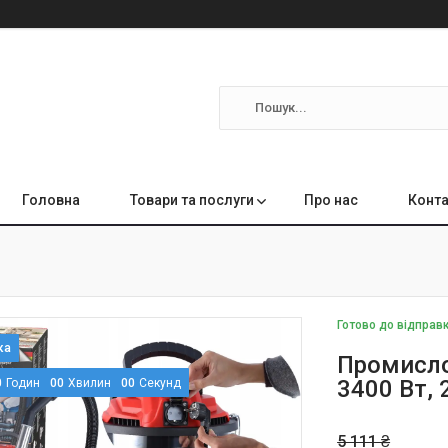
Головна
Товари та послуги
Про нас
Конта
Готово до відправ
Промисло
3400 Вт, 
0
Годин
0
0
Хвилин
0
0
Секунд
5 111 ₴