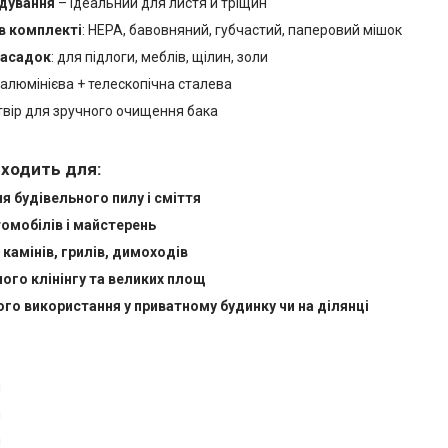
дування
– ідеальний для листя й тріщин
 в комплекті
: HEPA, бавовняний, губчастий, паперовий мішок
 насадок
: для підлоги, меблів, щілин, золи
: алюмінієва + телескопічна сталева
твір для зручного очищення бака
дходить для:
я будівельного пилу і сміття
омобілів і майстерень
камінів, грилів, димоходів
ого клінінгу та великих площ
о використання у приватному будинку чи на ділянці