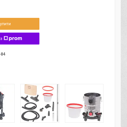
упити
 з
-84