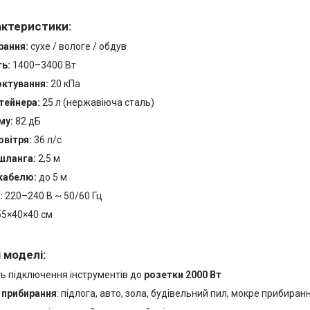
актеристики:
рання:
сухе / вологе / обдув
ь:
1400–3400 Вт
ктування:
20 кПа
тейнера:
25 л (нержавіюча сталь)
му:
82 дБ
овітря:
36 л/с
шланга:
2,5 м
кабелю:
до 5 м
:
220–240 В ~ 50/60 Гц
5×40×40 см
 моделі:
ь підключення інструментів до
розетки 2000 Вт
 прибирання
: підлога, авто, зола, будівельний пил, мокре прибиран