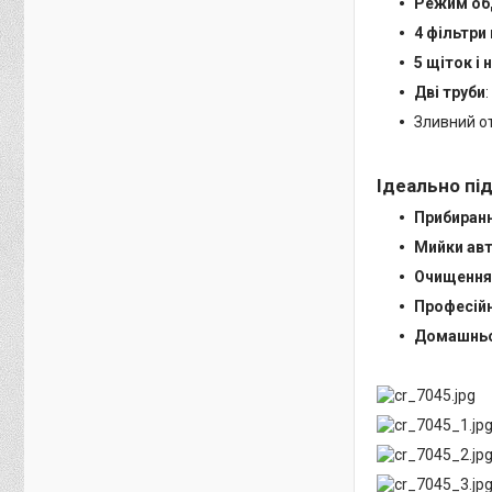
Режим об
4 фільтри
5 щіток і
Дві труби
Зливний о
Ідеально пі
Прибиранн
Мийки авт
Очищення 
Професійн
Домашньог