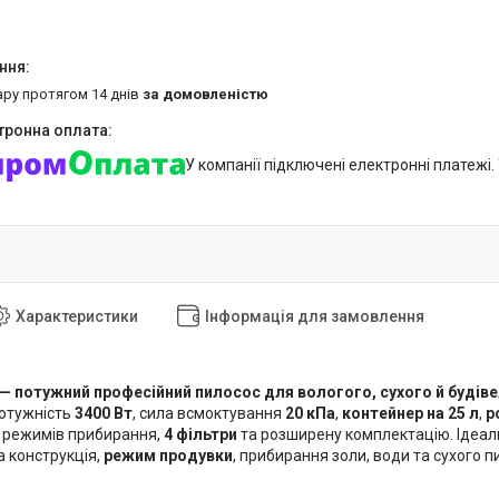
ару протягом 14 днів
за домовленістю
У компанії підключені електронні платежі
Характеристики
Інформація для замовлення
— потужний професійний пилосос для вологого, сухого й будів
отужність
3400 Вт
, сила всмоктування
20 кПа
,
контейнер на 25 л
,
р
6 режимів прибирання,
4 фільтри
та розширену комплектацію. Ідеаль
а конструкція,
режим продувки
, прибирання золи, води та сухого 