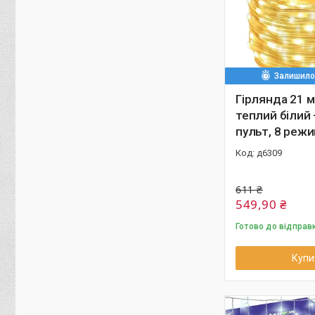
Залишилос
Гірлянда 21 м
теплий білий 
пульт, 8 режи
д6309
611 ₴
549,90 ₴
Готово до відправ
Купи