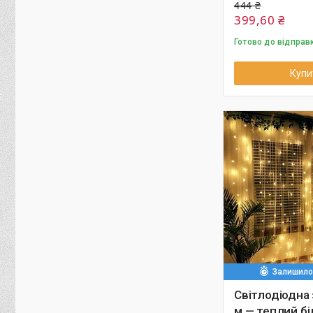
444 ₴
399,60 ₴
Готово до відправ
Купи
Залишилос
Світлодіодна 
м — теплий бі