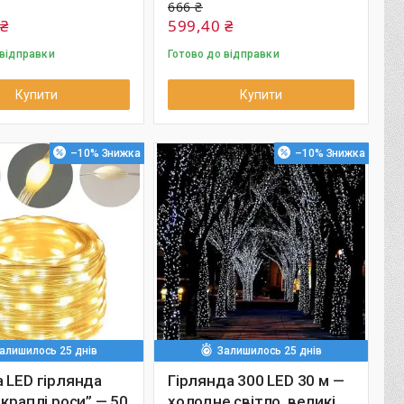
666 ₴
 ₴
599,40 ₴
 відправки
Готово до відправки
Купити
Купити
–10%
–10%
алишилось 25 днів
Залишилось 25 днів
 LED гірлянда
Гірлянда 300 LED 30 м —
 краплі роси” — 50
холодне світло, великі