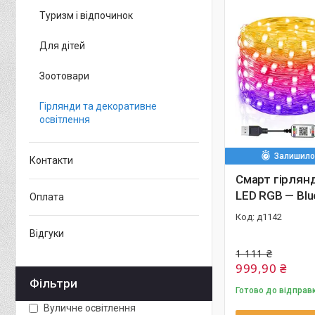
Туризм і відпочинок
Для дітей
Зоотовари
Гірлянди та декоративне
освітлення
Залишилос
Контакти
Смарт гірлянд
LED RGB — Blu
Оплата
д1142
Відгуки
1 111 ₴
999,90 ₴
Фільтри
Готово до відправ
Вуличне освітлення