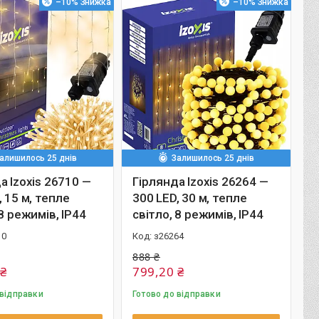
–10%
–10%
алишилось 25 днів
Залишилось 25 днів
а Izoxis 26710 —
Гірлянда Izoxis 26264 —
, 15 м, тепле
300 LED, 30 м, тепле
 8 режимів, IP44
світло, 8 режимів, IP44
10
з26264
888 ₴
 ₴
799,20 ₴
 відправки
Готово до відправки