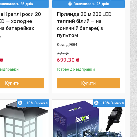
алишилось 25 днів
Залишилось 25 днів
а Краплі роси 20
Гірлянда 20 м 200 LED
ED — холодне
теплий білий — на
 на батарейках
сонячній батареї, з
пультом
7
д9884
777 ₴
 ₴
699,30 ₴
 відправки
Готово до відправки
Купити
Купити
–10%
–10%