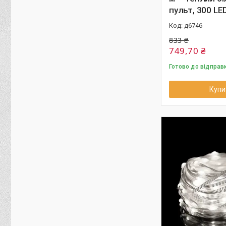
пульт, 300 LE
д6746
833 ₴
749,70 ₴
Готово до відправ
Купи