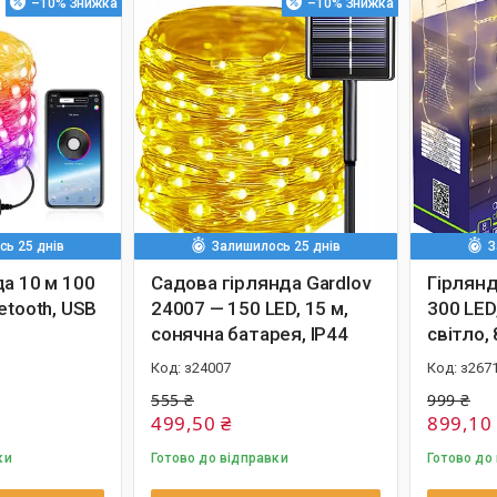
–10%
–10%
ь 25 днів
Залишилось 25 днів
З
а 10 м 100
Садова гірлянда Gardlov
Гірлянд
etooth, USB
24007 — 150 LED, 15 м,
300 LED
сонячна батарея, IP44
світло,
з24007
з267
555 ₴
999 ₴
499,50 ₴
899,10
ки
Готово до відправки
Готово до