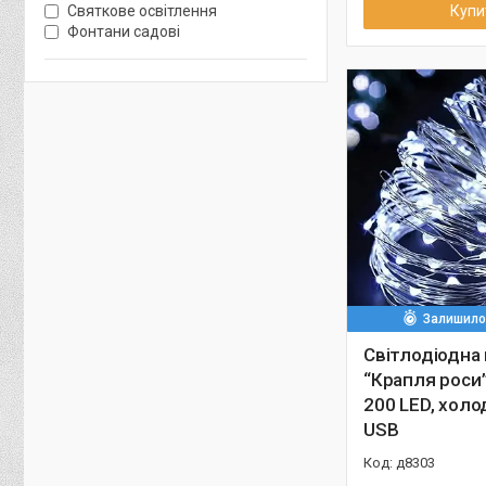
Святкове освітлення
Купи
Фонтани садові
Залишилос
Світлодіодна
“Крапля роси”
200 LED, холо
USB
д8303