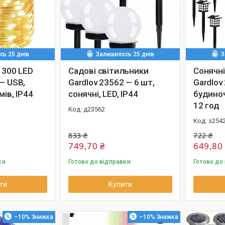
ь 25 днів
Залишилось 25 днів
З
 300 LED
Садові світильники
Сонячні
— USB,
Gardlov 23562 — 6 шт,
Gardlov
мів, IP44
сонячні, LED, IP44
будиноч
12 год
д23562
з254
833 ₴
722 ₴
749,70 ₴
649,80
ки
Готово до відправки
Готово до
ти
Купити
–10%
–10%