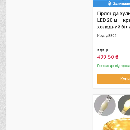
Залишилос
Гірлянда вул
LED 20 м — кр
холодний біл
д8895
555 ₴
499,50 ₴
Готово до відправ
Купи