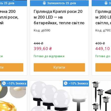
ь 25 днів
Залишилось 25 днів
З
ична 200
Гірлянда Краплі роси 20
Гірлянд
аплі роси,
м 200 LED — на
м 200 L
ий
батарейках, тепле світло
світло,
д6590
д795
444 ₴
499 ₴
399,60 ₴
449,10
ки
Готово до відправки
Готово до
ти
Купити
–10%
–10%