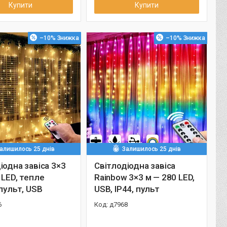
Купити
Купити
–10%
–10%
алишилось 25 днів
Залишилось 25 днів
іодна завіса 3×3
Світлодіодна завіса
 LED, тепле
Rainbow 3×3 м — 280 LED,
 пульт, USB
USB, IP44, пульт
6
д7968