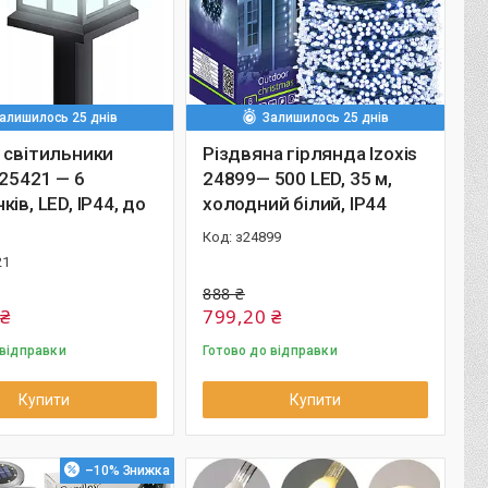
алишилось 25 днів
Залишилось 25 днів
 світильники
Різдвяна гірлянда Izoxis
 25421 — 6
24899— 500 LED, 35 м,
ків, LED, IP44, до
холодний білий, IP44
з24899
21
888 ₴
 ₴
799,20 ₴
 відправки
Готово до відправки
Купити
Купити
–10%