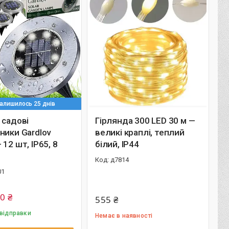
алишилось 25 днів
 садові
Гірлянда 300 LED 30 м —
ники Gardlov
великі краплі, теплий
 12 шт, IP65, 8
білий, IP44
д7814
01
0 ₴
555 ₴
 відправки
Немає в наявності