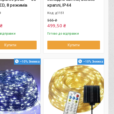
LED, 8 режимів
краплі, IP44
9
д1151
555 ₴
 ₴
499,50 ₴
 відправки
Готово до відправки
Купити
Купити
–10%
–10%