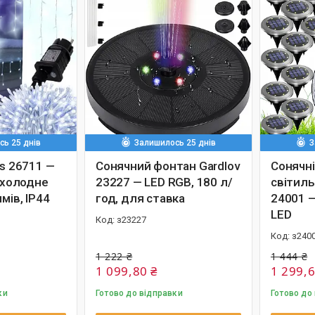
ь 25 днів
Залишилось 25 днів
З
is 26711 —
Сонячний фонтан Gardlov
Сонячні
, холодне
23227 — LED RGB, 180 л/
світиль
мів, IP44
год, для ставка
24001 —
LED
з23227
з240
1 222 ₴
1 444 ₴
1 099,80 ₴
1 299,6
ки
Готово до відправки
Готово до