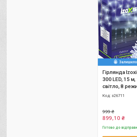
Залишилос
Гірлянда Izox
300 LED, 15 м
світло, 8 режи
з26711
999 ₴
899,10 ₴
Готово до відправ