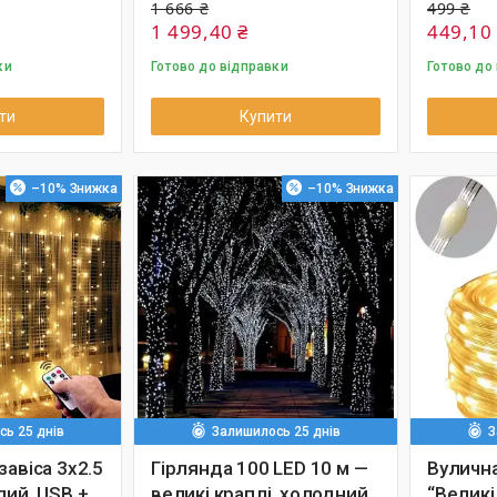
1 666 ₴
499 ₴
1 499,40 ₴
449,10
ки
Готово до відправки
Готово до
ти
Купити
–10%
–10%
ь 25 днів
Залишилось 25 днів
З
завіса 3x2.5
Гірлянда 100 LED 10 м —
Вулична
лий, USB +
великі краплі, холодний
“Великі