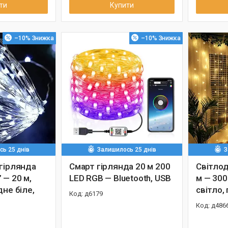
ти
Купити
–10%
–10%
ь 25 днів
Залишилось 25 днів
З
 гірлянда
Смарт гірлянда 20 м 200
Світлод
 — 20 м,
LED RGB — Bluetooth, USB
м — 300
дне біле,
світло,
д6179
д486