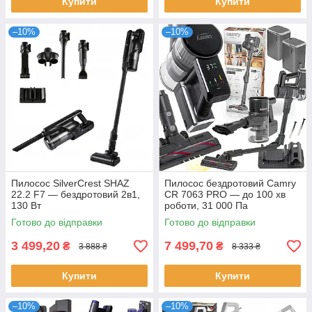
Купити
Купити
–10%
–10%
Пилосос SilverCrest SHAZ
Пилосос бездротовий Camry
22.2 F7 — бездротовий 2в1,
CR 7063 PRO — до 100 хв
130 Вт
роботи, 31 000 Па
Готово до відправки
Готово до відправки
3 499,20
7 499,70
₴
₴
3 888 ₴
8 333 ₴
Купити
Купити
–10%
–10%