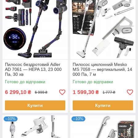
Пилосос бездротовий Adler
Пилосос циклонний Mesko
AD 7061 — HEPA 13, 23 000
MS 7058 — вертикальний, 14
Па, 30 хв
000 Па, 7 м
Готово до відправки
Готово до відправки
6 299,10
1 599,30
₴
₴
6 999 ₴
1 777 ₴
Купити
Купити
–10%
–10%