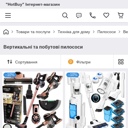
"HotBuy" Інтернет-магазин
Товари та послуги
Техніка для дому
Пилососи
Ве
Вертикальні та побутові пилососи
Сортування
0
Фільтри
–10%
–10%