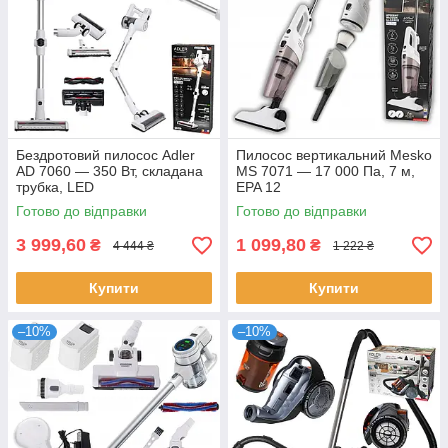
Бездротовий пилосос Adler
Пилосос вертикальний Mesko
AD 7060 — 350 Вт, складана
MS 7071 — 17 000 Па, 7 м,
трубка, LED
EPA 12
Готово до відправки
Готово до відправки
3 999,60
1 099,80
₴
₴
4 444 ₴
1 222 ₴
Купити
Купити
–10%
–10%