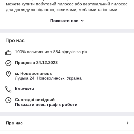
можете купити побутовий пилосос або вертикальний пилосос
для догляду за підлогою, килимами, меблями та іншими
поверхнями.
Показати все
У цій категорії представлені вертикальні пилососи, класичні
побутові моделі, компактні прилади для дому та техніка для
сухого прибирання. Такі пилососи допомагають швидко
Про нас
прибирати пил, сміття, шерсть тварин і дрібні забруднення,
роблячи підтримання чистоти простішим і комфортнішим.
100% позитивних з 884 відгуків за рік
Обирайте вертикальні та побутові пилососи онлайн в HotBuy
та замовляйте потрібну техніку для прибирання з доставкою
Працює з 24.12.2023
по Україні.
м. Нововолинськ
Луцька 24, Нововолинськ, Україна
Контакти
Сьогодні вихідний
Показати весь графік роботи
Про нас