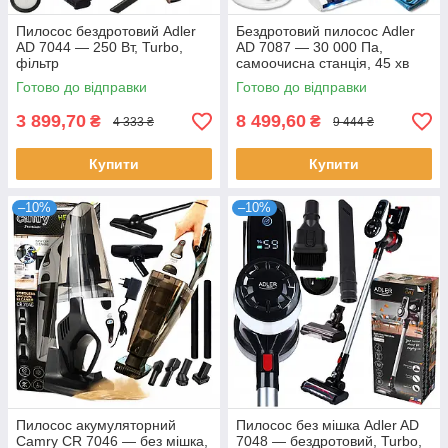
Пилосос бездротовий Adler
Бездротовий пилосос Adler
AD 7044 — 250 Вт, Turbo,
AD 7087 — 30 000 Па,
фільтр
самоочисна станція, 45 хв
Готово до відправки
Готово до відправки
3 899,70
8 499,60
₴
₴
4 333 ₴
9 444 ₴
Купити
Купити
–10%
–10%
Пилосос акумуляторний
Пилосос без мішка Adler AD
Camry CR 7046 — без мішка,
7048 — бездротовий, Turbo,