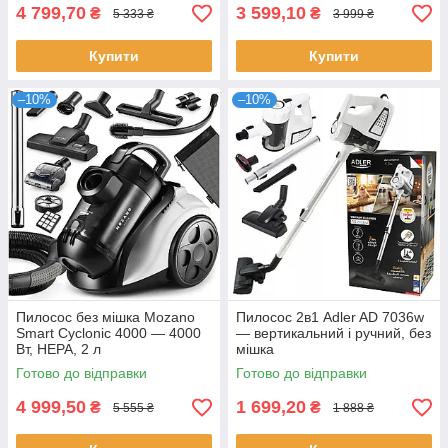
4 799,70
3 599,10
₴
₴
5 333 ₴
3 999 ₴
Купити
Купити
–10%
–10%
Пилосос без мішка Mozano
Пилосос 2в1 Adler AD 7036w
Smart Cyclonic 4000 — 4000
— вертикальний і ручний, без
Вт, HEPA, 2 л
мішка
Готово до відправки
Готово до відправки
4 999,50
1 699,20
₴
₴
5 555 ₴
1 888 ₴