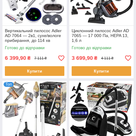
Вертикальний пилосос Adler
Циклонний пилосос Adler AD
AD 7064 — 2в1, сухе/вологе
7065 — 17 000 Па, HEPA 13,
прибирання, до 114 хв
1,6 л
Готово до відправки
Готово до відправки
6 399,90
3 699,90
₴
₴
7 111 ₴
4 111 ₴
Купити
Купити
Топ