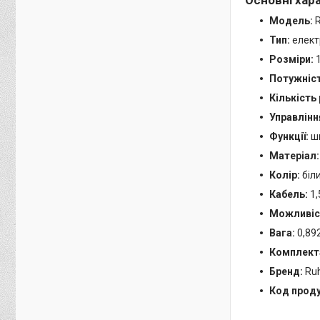
Модель:
R
Тип:
електр
Розміри:
1
Потужніст
Кількість
Управлінн
Функції:
шв
Матеріал:
Колір:
біл
Кабель:
1,
Можливіст
Вага:
0,892
Комплект
Бренд:
Ru
Код проду