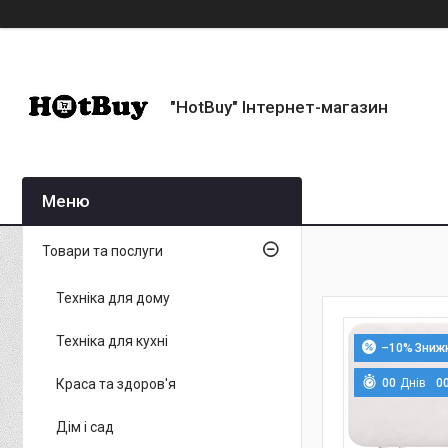
"HotBuy" Інтернет-магазин
Товари та послуги
Техніка для дому
Техніка для кухні
–10%
Краса та здоров'я
0
0
Днів
0
Дім і сад