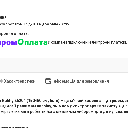
ару протягом 14 днів
за домовленістю
У компанії підключені електронні платежі
Характеристики
Інформація для замовлення
Ruhhy 26201 (150×80 см, біле)
— це
м’який коврик з підігрівом
, 
 Завдяки
3 режимам нагріву
,
знімному контролеру
та
захисту від 
мір і легка вага роблять його ідеальним вибором
для дому, спальн
актеристики