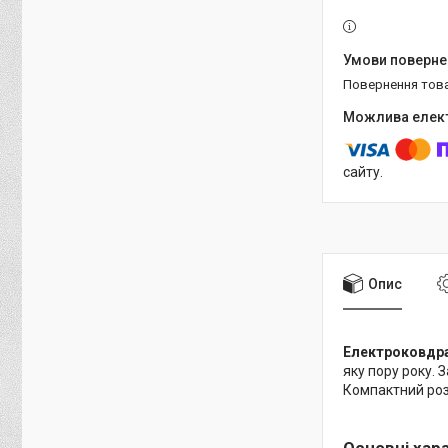
повернення тов
сайту.
Опис
Електроковдра 
яку пору року.
Компактний роз
Основні хар