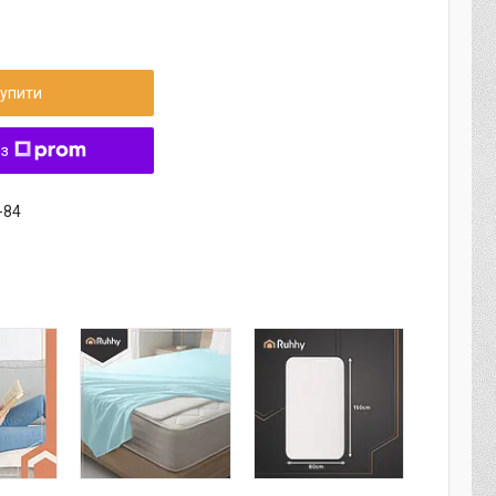
упити
 з
-84