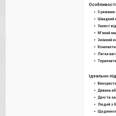
Особливості
3 режими 
Швидкий н
Захист від
М’який ма
Знімний к
Компактни
Легка ваг
Терапевт
Ідеально пі
Використ
Дивана аб
Дачі та з
Людей з б
Щоденног