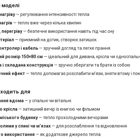
 моделі
нагріву
— регулювання інтенсивності тепла
агрів
— тепло вже через кілька хвилин
 перегріву
— безпечне використання навіть під час сну
теріал
— приємний на дотик, створює затишок
онтролер і кабель
— зручний догляд та легке прання
й розмір 150×80 см
— ідеальний для дивана, крісла чи односпаль
а і складана конструкція
— зручно зберігати та брати із собою
ичний ефект
— тепло допомагає розслабити м’язи, зняти втому і по
дходить для
ання вдома
— у спальні чи вітальні
о крісла
— затишний вечір із книгою чи фільмом
аміського будинку
— тепло прохолодними вечорами
олями у спині чи м’язах
— для розслаблення та відновлення
о використання
— як додаткове джерело тепла