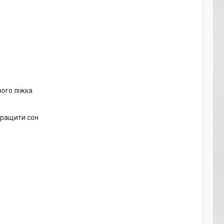
ного ліжка
кращити сон