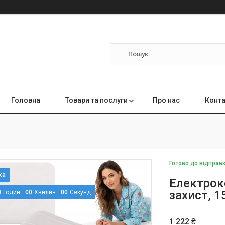
Головна
Товари та послуги
Про нас
Конта
Готово до відправ
Електрок
захист, 
0
Годин
0
0
Хвилин
0
0
Секунд
1 222 ₴