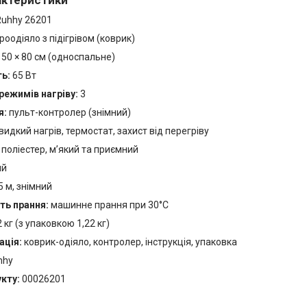
uhhy 26201
оодіяло з підігрівом (коврик)
50 × 80 см (односпальне)
ь:
65 Вт
 режимів нагріву:
3
я:
пульт-контролер (знімний)
идкий нагрів, термостат, захист від перегріву
поліестер, м’який та приємний
ий
5 м, знімний
ь прання:
машинне прання при 30°C
 кг (з упаковкою 1,22 кг)
ація:
коврик-одіяло, контролер, інструкція, упаковка
hhy
кту:
00026201