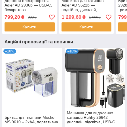
Дорожня електробритва
Машинка для катишків
Брит
Adler AD 2936b — USB-C,
Adler AD 9622b —
2928
бездротова
подвійна, дисплей,
трим
акумулятор
799,20
1 299,60
799
₴
₴
888 ₴
1 444 ₴
Купити
Купити
Акційні пропозиції та новинки
–10%
–10%
Машинка для видалення
Бритва для тканини Mesko
катишків Ruhhy 26642 —
MS 9610 – 2xAA, портативна
дисплей, підсвітка, USB-C