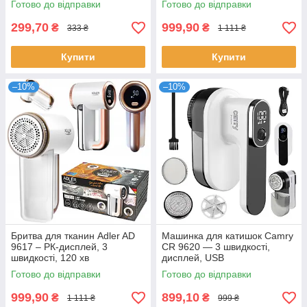
Готово до відправки
Готово до відправки
299,70
999,90
₴
₴
333 ₴
1 111 ₴
Купити
Купити
–10%
–10%
Бритва для тканин Adler AD
Машинка для катишок Camry
9617 – РК-дисплей, 3
CR 9620 — 3 швидкості,
швидкості, 120 хв
дисплей, USB
Готово до відправки
Готово до відправки
999,90
899,10
₴
₴
1 111 ₴
999 ₴