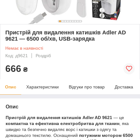
Пристрій для видалення катишків Adler AD
9621 — 6500 об/хв, USB-зарядка
Немає в наявності
Код: д9621
Роздріб
666
₴
Опис
Характеристики
Відгуки про товар
Доставка
Опис
Пристрій для видалення катишків Adler AD 9621
— це
компактна та ефективна електробритва для тканин
, яка
швидко та безпечно видаляє ворс і катишки з одягу та
домашнього текстилю. Оснащений
потужним мотором 6500