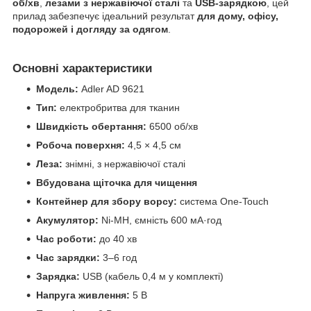
об/хв
,
лезами з нержавіючої сталі
та
USB-зарядкою
, цей
прилад забезпечує ідеальний результат
для дому, офісу,
подорожей і догляду за одягом
.
Основні характеристики
Модель:
Adler AD 9621
Тип:
електробритва для тканин
Швидкість обертання:
6500 об/хв
Робоча поверхня:
4,5 × 4,5 см
Леза:
знімні, з нержавіючої сталі
Вбудована щіточка для чищення
Контейнер для збору ворсу:
система One-Touch
Акумулятор:
Ni-MH, ємність 600 мА·год
Час роботи:
до 40 хв
Час зарядки:
3–6 год
Зарядка:
USB (кабель 0,4 м у комплекті)
Напруга живлення:
5 В