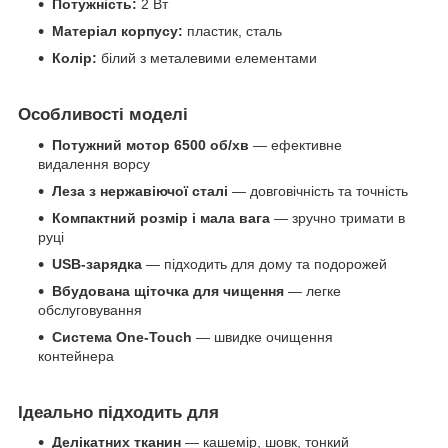
Потужність:
2 Вт
Матеріал корпусу:
пластик, сталь
Колір:
білий з металевими елементами
Особливості моделі
Потужний мотор 6500 об/хв
— ефективне
видалення ворсу
Леза з нержавіючої сталі
— довговічність та точність
Компактний розмір і мала вага
— зручно тримати в
руці
USB-зарядка
— підходить для дому та подорожей
Вбудована щіточка для чищення
— легке
обслуговування
Система One-Touch
— швидке очищення
контейнера
Ідеально підходить для
Делікатних тканин
— кашемір, шовк, тонкий