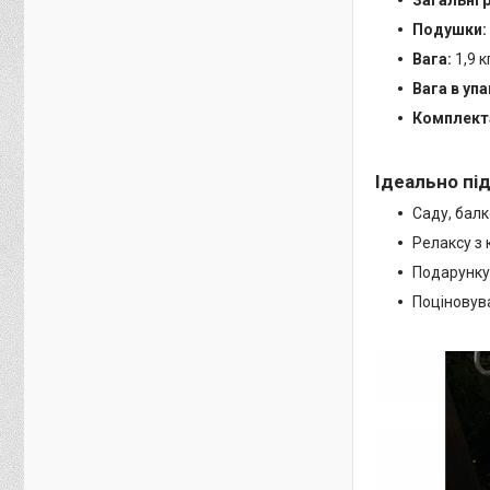
Подушки:
Вага:
1,9 к
Вага в упа
Комплект
Ідеально пі
Саду, балк
Релаксу з 
Подарунку
Поціновува