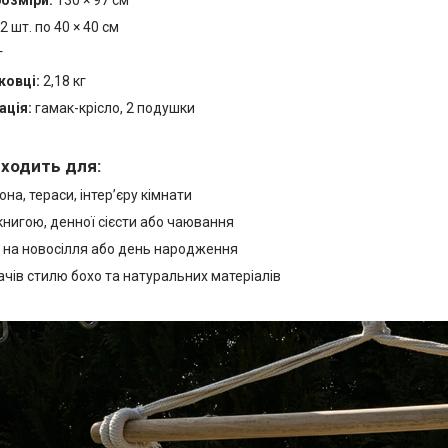
2 шт. по 40 × 40 см
г
ковці:
2,18 кг
ація:
гамак-крісло, 2 подушки
дходить для:
она, тераси, інтер’єру кімнати
книгою, денної сієсти або чаювання
 на новосілля або день народження
чів стилю бохо та натуральних матеріалів