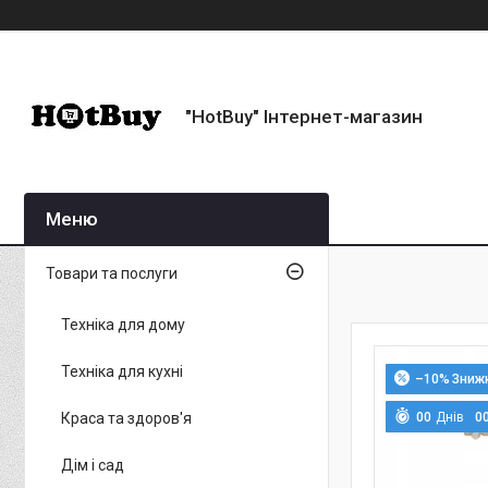
"HotBuy" Інтернет-магазин
Товари та послуги
Техніка для дому
Техніка для кухні
–10%
Краса та здоров'я
0
0
Днів
0
Дім і сад