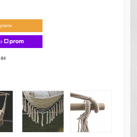
упити
 з
-84