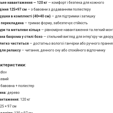
не навантаження — 120 кг
— комфорт і безпека для кожного
діння 125×97 см
— з бавовни з додаванням поліестеру
одушки в комплекті (40×40 см)
— для підтримки і затишку
 перекладина
— тримає форму, забезпечує стійкість
ури та металеве кільце
— рівномірне навантаження та легкий мо
на бахрома у стилі бохо
— стильний вигляд для інтер’єру чи двор
легко чиститься
— достатньо вологої ганчірки або ручного прання
для релаксу
— читання, денного сну або спокійного відпочинку
актеристики:
dlov
евий
бавовна + поліестер
ина:
дерево
антаження:
120 кг
25 × 97 см
розміри:
130 × 97 см