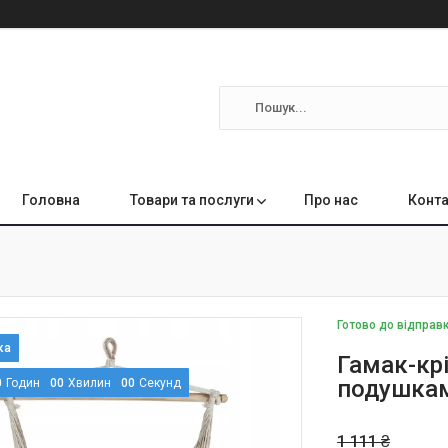
Головна
Товари та послуги
Про нас
Конта
Готово до відправ
Гамак-крі
подушкам
0
Годин
0
0
Хвилин
0
0
Секунд
1 111 ₴