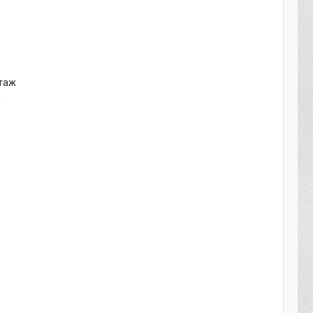
нтаж
у