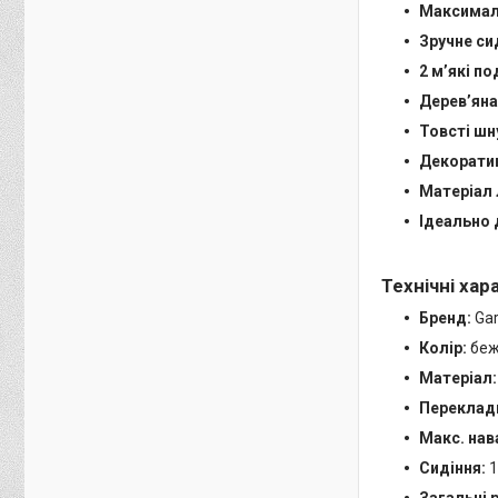
Максималь
Зручне си
2 м’які п
Дерев’яна
Товсті шн
Декоратив
Матеріал 
Ідеально 
Технічні хар
Бренд:
Gar
Колір:
беж
Матеріал:
Переклад
Макс. нав
Сидіння:
1
Загальні 