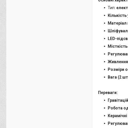
Тип:
елект
Кількість 
Матеріал 
Шліфувал
LED-підсв
Місткість
Регулюва
Живлення
Розміри 
Вага (2 шт
Переваги:
Гравітаці
Робота о
Керамічні
Регулюва