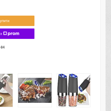
упити
 з
-84