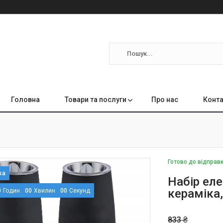
Головна
Товари та послуги
Про нас
Конта
Готово до відправ
Набір ел
кераміка,
0
Годин
0
0
Хвилин
0
0
Секунд
833 ₴