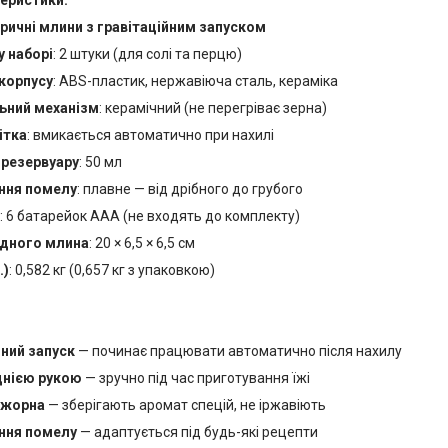
ричні млини з гравітаційним запуском
у наборі
: 2 штуки (для солі та перцю)
корпусу
: ABS-пластик, нержавіюча сталь, кераміка
ьний механізм
: керамічний (не перегріває зерна)
ітка
: вмикається автоматично при нахилі
 резервуару
: 50 мл
ння помелу
: плавне — від дрібного до грубого
: 6 батарейок AAA (не входять до комплекту)
одного млина
: 20 × 6,5 × 6,5 см
.)
: 0,582 кг (0,657 кг з упаковкою)
йний запуск
— починає працювати автоматично після нахилу
днією рукою
— зручно під час приготування їжі
 жорна
— зберігають аромат спецій, не іржавіють
ння помелу
— адаптується під будь-які рецепти