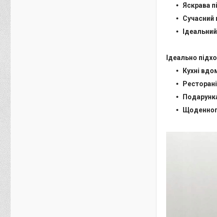
Яскрава п
Сучасний 
Ідеальний
Ідеально підх
Кухні вдо
Ресторані
Подарунка
Щоденного