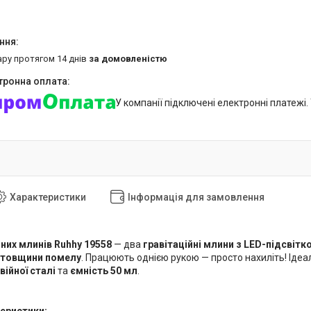
ару протягом 14 днів
за домовленістю
У компанії підключені електронні платежі
Характеристики
Інформація для замовлення
них млинів Ruhhy 19558
— два
гравітаційні млини з LED-підсвітк
 товщини помелу
. Працюють однією рукою — просто нахиліть! Іде
ійної сталі
та
ємність 50 мл
.
теристики: