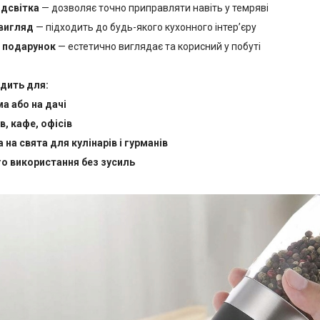
ідсвітка
— дозволяє точно приправляти навіть у темряві
вигляд
— підходить до будь-якого кухонного інтер’єру
 подарунок
— естетично виглядає та корисний у побуті
одить для:
ма або на дачі
в, кафе, офісів
 на свята для кулінарів і гурманів
 використання без зусиль