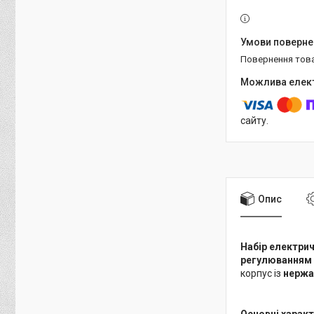
повернення тов
сайту.
Опис
Набір електрич
регулюванням
корпус із
нержав
Основні харак