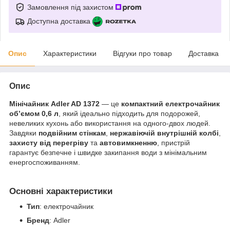
Замовлення під захистом
Доступна доставка
Опис
Характеристики
Відгуки про товар
Доставка
Опис
Мінічайник Adler AD 1372
— це
компактний електрочайник
об’ємом 0,6 л
, який ідеально підходить для подорожей,
невеликих кухонь або використання на одного-двох людей.
Завдяки
подвійним стінкам
,
нержавіючій внутрішній колбі
,
захисту від перегріву
та
автовимкненню
, пристрій
гарантує безпечне і швидке закипання води з мінімальним
енергоспоживанням.
Основні характеристики
Тип
: електрочайник
Бренд
: Adler