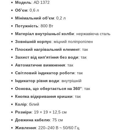
Модель
: AD 1372
Обʼєм
: 0,6 л
Мінімальний об’єм
: 0,2 л
Потужність
: 800 Вт
Матеріал внутрішньої колби
: нержавіюча сталь
Зовнішній корпус
: міцний поліпропілен
Плоский нагрівальний елемент
: так
Захист від кип’ятіння без води
: так
Автоматичне вимкнення
: так
Світловий індикатор роботи
: так
Індикатор рівня води
: внутрішній
Основа, що обертається на 360°
: так
Кнопка відкривання кришки
: так
Колір
: білий
Розміри
: 19 × 19 × 12,5 см
Довжина кабелю
: 75 см
Живлення
: 220–240 В ~ 50/60 Гц