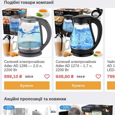
Подібні товари компанії
Скляний електрочайник
Скляний електрочайник
Чайн
Adler AD 1286 — 2,0 л,
Adler AD 1274 – 1,7 л,
AD 1
2200 Вт
2200 Вт
LED-
899,10
849,60
799
₴
₴
999 ₴
944 ₴
Купити
Купити
Акційні пропозиції та новинки
–10%
–10%