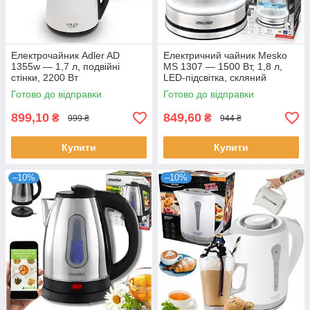
Електрочайник Adler AD
Електричний чайник Mesko
1355w — 1,7 л, подвійні
MS 1307 — 1500 Вт, 1,8 л,
стінки, 2200 Вт
LED-підсвітка, скляний
Готово до відправки
Готово до відправки
899,10
849,60
₴
₴
999 ₴
944 ₴
Купити
Купити
–10%
–10%