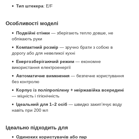
Тип штекера
: E/F
Особливості моделі
Подвійні стінки
— зберігають тепло довше, не
обпікають руки
Компактний розмір
— зручно брати з собою в
дорогу або для невеликої кухні
Енергозберігаючий режим
— економне
використання електроенергії
Автоматичне вимкнення
— безпечне користування
без контролю
Корпус із поліпропілену + неіржавійка всередині
— міцність і гігієнічність
Ідеальний для 1–2 осіб
— швидко закип’ячує воду
навіть при 200 мл
Ідеально підходить для
Одиноких користувачів або пар