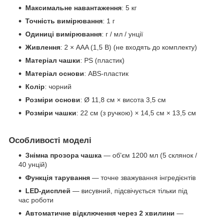
Максимальне навантаження
: 5 кг
Точність вимірювання
: 1 г
Одиниці вимірювання
: г / мл / унції
Живлення
: 2 × AAA (1,5 В) (не входять до комплекту)
Матеріал чашки
: PS (пластик)
Матеріал основи
: ABS-пластик
Колір
: чорний
Розміри основи
: Ø 11,8 см × висота 3,5 см
Розміри чашки
: 22 см (з ручкою) × 14,5 см × 13,5 см
Особливості моделі
Знімна прозора чашка
— об'єм 1200 мл (5 склянок /
40 унцій)
Функція тарування
— точне зважування інгредієнтів
LED-дисплей
— висувний, підсвічується тільки під
час роботи
Автоматичне відключення через 2 хвилини
—