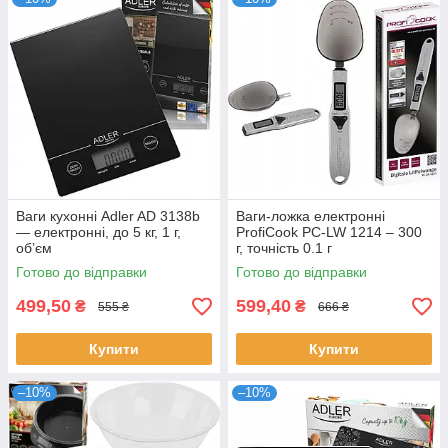
Ваги кухонні Adler AD 3138b
Ваги-ложка електронні
— електронні, до 5 кг, 1 г,
ProfiCook PC-LW 1214 – 300
обʼєм
г, точність 0.1 г
Готово до відправки
Готово до відправки
499,50
599,40
₴
₴
555 ₴
666 ₴
Купити
Купити
–10%
–10%