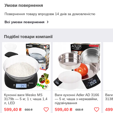
Умови повернення
Повернення товару впродовж 14 днів за домовленістю
Всі умови повернення
Подібні товари компанії
Кухонні ваги Mesko MS
Ваги кухонні Adler AD 3166
Ваги
3179b — 5 кг, 1 г, чаша 1,4
— 5 кг, чаша з нержавійки,
3138r
л, LED
підсвічування
599,40
599,40
499
₴
₴
666 ₴
666 ₴