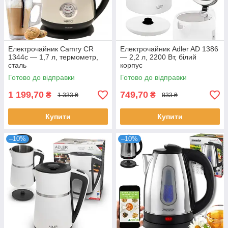
Електрочайник Camry CR
Електрочайник Adler AD 1386
1344c — 1,7 л, термометр,
— 2,2 л, 2200 Вт, білий
сталь
корпус
Готово до відправки
Готово до відправки
1 199,70
749,70
₴
₴
1 333 ₴
833 ₴
Купити
Купити
–10%
–10%