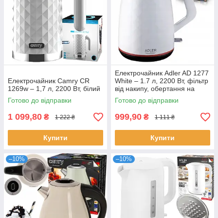
Електрочайник Adler AD 1277
Електрочайник Camry CR
White – 1.7 л, 2200 Вт, фільтр
1269w – 1,7 л, 2200 Вт, білий
від накипу, обертання на
360°
Готово до відправки
Готово до відправки
1 099,80
999,90
₴
₴
1 222 ₴
1 111 ₴
Купити
Купити
–10%
–10%