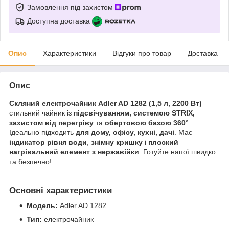
Замовлення під захистом
Доступна доставка
Опис
Характеристики
Відгуки про товар
Доставка
Опис
Скляний електрочайник Adler AD 1282 (1,5 л, 2200 Вт)
—
стильний чайник із
підсвічуванням, системою STRIX,
захистом від перегріву
та
обертовою базою 360°
.
Ідеально підходить
для дому, офісу, кухні, дачі
. Має
індикатор рівня води
,
знімну кришку
і
плоский
нагрівальний елемент з нержавійки
. Готуйте напої швидко
та безпечно!
Основні характеристики
Модель:
Adler AD 1282
Тип:
електрочайник