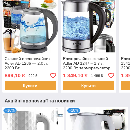
Скляний електрочайник
Електрочайник скляний
Елек
Adler AD 1286 — 2,0 л,
Adler AD 1247 – 1,7 л,
1341
2200 Вт
2200 Вт, терморегулятор
2200
899,10
1 349,10
1 3
₴
₴
999 ₴
1 499 ₴
Купити
Купити
Акційні пропозиції та новинки
–10%
–10%