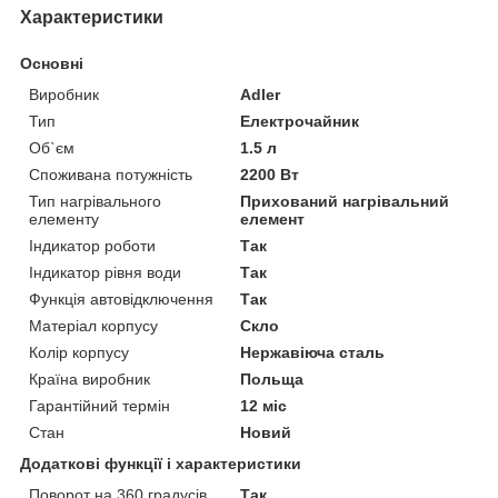
Характеристики
Основні
Виробник
Adler
Тип
Електрочайник
Об`єм
1.5 л
Споживана потужність
2200 Вт
Тип нагрівального
Прихований нагрівальний
елементу
елемент
Індикатор роботи
Так
Індикатор рівня води
Так
Функція автовідключення
Так
Матеріал корпусу
Скло
Колір корпусу
Нержавіюча сталь
Країна виробник
Польща
Гарантійний термін
12 міс
Стан
Новий
Додаткові функції і характеристики
Поворот на 360 градусів
Так