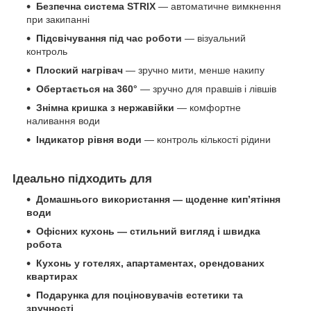
Безпечна система STRIX
— автоматичне вимкнення
при закипанні
Підсвічування під час роботи
— візуальний
контроль
Плоский нагрівач
— зручно мити, менше накипу
Обертається на 360°
— зручно для правшів і лівшів
Знімна кришка з нержавійки
— комфортне
наливання води
Індикатор рівня води
— контроль кількості рідини
Ідеально підходить для
Домашнього використання — щоденне кип’ятіння
води
Офісних кухонь — стильний вигляд і швидка
робота
Кухонь у готелях, апартаментах, орендованих
квартирах
Подарунка для поціновувачів естетики та
зручності