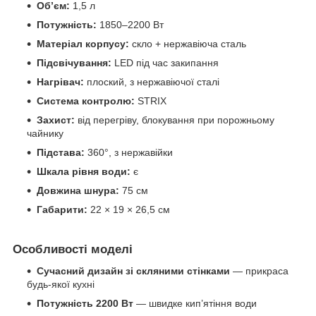
Обʼєм:
1,5 л
Потужність:
1850–2200 Вт
Матеріал корпусу:
скло + нержавіюча сталь
Підсвічування:
LED під час закипання
Нагрівач:
плоский, з нержавіючої сталі
Система контролю:
STRIX
Захист:
від перегріву, блокування при порожньому
чайнику
Підстава:
360°, з нержавійки
Шкала рівня води:
є
Довжина шнура:
75 см
Габарити:
22 × 19 × 26,5 см
Особливості моделі
Сучасний дизайн зі скляними стінками
— прикраса
будь-якої кухні
Потужність 2200 Вт
— швидке кип’ятіння води