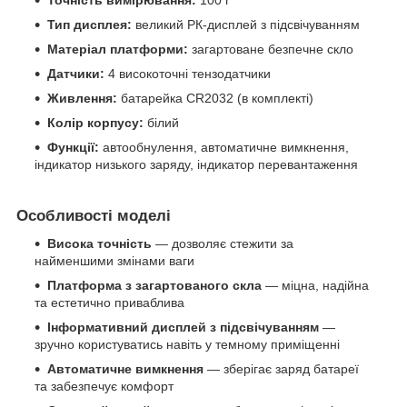
Точність вимірювання:
100 г
Тип дисплея:
великий РК-дисплей з підсвічуванням
Матеріал платформи:
загартоване безпечне скло
Датчики:
4 високоточні тензодатчики
Живлення:
батарейка CR2032 (в комплекті)
Колір корпусу:
білий
Функції:
автообнулення, автоматичне вимкнення,
індикатор низького заряду, індикатор перевантаження
Особливості моделі
Висока точність
— дозволяє стежити за
найменшими змінами ваги
Платформа з загартованого скла
— міцна, надійна
та естетично приваблива
Інформативний дисплей з підсвічуванням
—
зручно користуватись навіть у темному приміщенні
Автоматичне вимкнення
— зберігає заряд батареї
та забезпечує комфорт