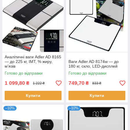
Аналітичні ваги Adler AD 8165
— до 225 кг, ІМТ, % жиру,
Ваги Adler AD 8174w — до
м’язів
180 кг, скло, LED-дисплей
Готово до відправки
Готово до відправки
1 099,80
749,70
₴
₴
1 222 ₴
833 ₴
Купити
Купити
–10%
–10%