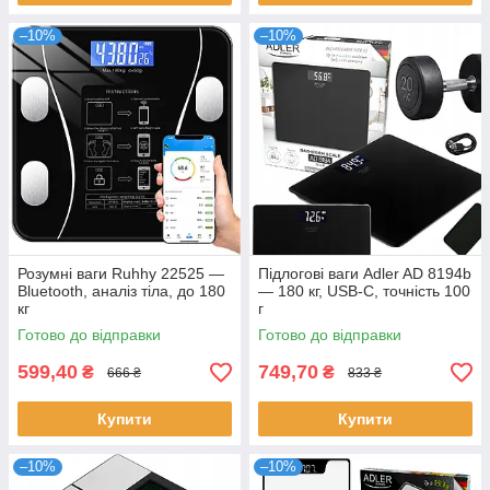
–10%
–10%
Розумні ваги Ruhhy 22525 —
Підлогові ваги Adler AD 8194b
Bluetooth, аналіз тіла, до 180
— 180 кг, USB-C, точність 100
кг
г
Готово до відправки
Готово до відправки
599,40
749,70
₴
₴
666 ₴
833 ₴
Купити
Купити
–10%
–10%