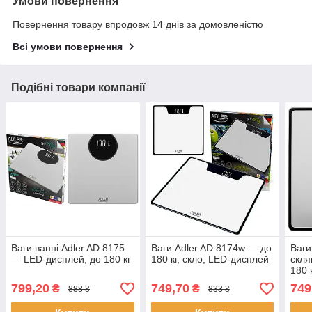
Умови повернення
Повернення товару впродовж 14 днів за домовленістю
Всі умови повернення
Подібні товари компанії
Ваги ванні Adler AD 8175
Ваги Adler AD 8174w — до
Ваги
— LED-дисплей, до 180 кг
180 кг, скло, LED-дисплей
скля
180 
799,20
749,70
749
₴
₴
888 ₴
833 ₴