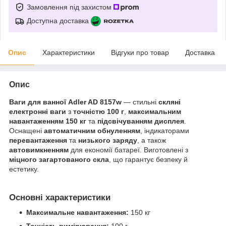
Замовлення під захистом
Доступна доставка
Опис
Характеристики
Відгуки про товар
Доставка
Опис
Ваги для ванної Adler AD 8157w
— стильні
скляні
електронні ваги
з
точністю 100 г
,
максимальним
навантаженням 150 кг
та
підсвічуванням дисплея
.
Оснащені
автоматичним обнуленням
, індикаторами
перевантаження
та
низького заряду
, а також
автовимкненням
для економії батареї. Виготовлені з
міцного загартованого скла
, що гарантує безпеку й
естетику.
Основні характеристики
Максимальне навантаження:
150 кг