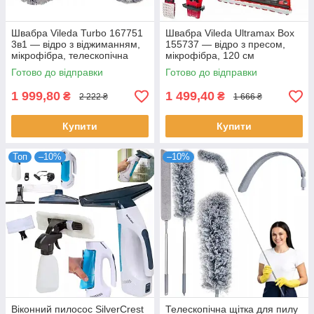
Швабра Vileda Turbo 167751
Швабра Vileda Ultramax Box
3в1 — відро з віджиманням,
155737 — відро з пресом,
мікрофібра, телескопічна
мікрофібра, 120 см
Готово до відправки
Готово до відправки
1 999,80
1 499,40
₴
₴
2 222 ₴
1 666 ₴
Купити
Купити
Топ
–10%
–10%
Віконний пилосос SilverCrest
Телескопічна щітка для пилу