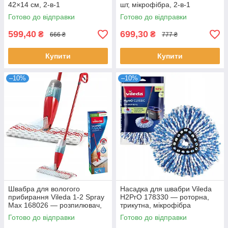
42×14 см, 2-в-1
шт, мікрофібра, 2-в-1
Готово до відправки
Готово до відправки
599,40
699,30
₴
₴
666 ₴
777 ₴
Купити
Купити
–10%
–10%
Швабра для вологого
Насадка для швабри Vileda
прибирання Vileda 1-2 Spray
H2PrO 178330 — роторна,
Max 168026 — розпилювач,
трикутна, мікрофібра
600 мл
Готово до відправки
Готово до відправки