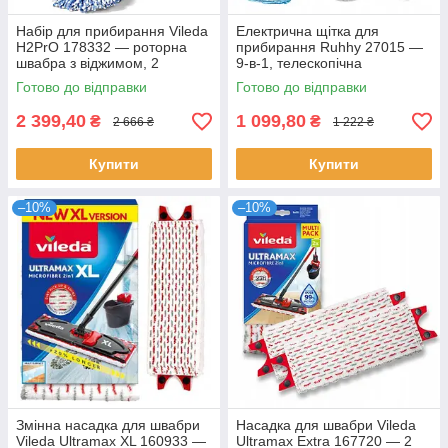
Набір для прибирання Vileda
Електрична щітка для
H2PrO 178332 — роторна
прибирання Ruhhy 27015 —
швабра з віджимом, 2
9-в-1, телескопічна
резервуари
Готово до відправки
Готово до відправки
2 399,40
1 099,80
₴
₴
2 666 ₴
1 222 ₴
Купити
Купити
–10%
–10%
Змінна насадка для швабри
Насадка для швабри Vileda
Vileda Ultramax XL 160933 —
Ultramax Extra 167720 — 2