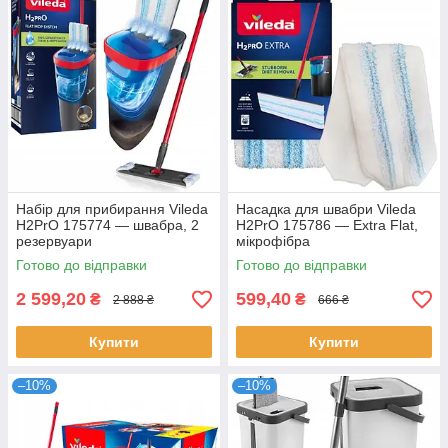
Набір для прибирання Vileda
Насадка для швабри Vileda
H2PrO 175774 — швабра, 2
H2PrO 175786 — Extra Flat,
резервуари
мікрофібра
Готово до відправки
Готово до відправки
2 599,20
599,40
₴
₴
2 888 ₴
666 ₴
Купити
Купити
–10%
–10%