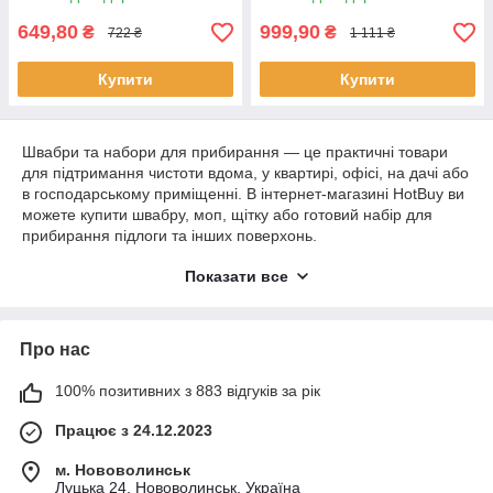
649,80
999,90
₴
₴
722 ₴
1 111 ₴
Купити
Купити
Швабри та набори для прибирання — це практичні товари
для підтримання чистоти вдома, у квартирі, офісі, на дачі або
в господарському приміщенні. В інтернет-магазині HotBuy ви
можете купити швабру, моп, щітку або готовий набір для
прибирання підлоги та інших поверхонь.
У цій категорії представлені швабри з відром, комплекти для
Показати все
миття підлоги, мопи, щітки, насадки та інші аксесуари для
щоденного прибирання. Такі товари допомагають швидше
прибирати пил, бруд, дрібне сміття та підтримувати порядок
Про нас
без зайвих зусиль.
Обирайте швабри та набори для прибирання онлайн в
100% позитивних з 883 відгуків за рік
HotBuy та замовляйте потрібні товари для чистоти й
комфорту з доставкою по Україні.
Працює з 24.12.2023
м. Нововолинськ
Луцька 24, Нововолинськ, Україна