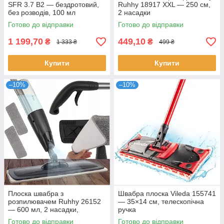
SFR 3.7 B2 — бездротовий,
Ruhhy 18917 XXL — 250 см,
без розводів, 100 мл
2 насадки
Готово до відправки
Готово до відправки
1 199,70
449,10
₴
₴
1 333 ₴
499 ₴
Купити
Купити
–10%
–10%
Плоска швабра з
Швабра плоска Vileda 155741
розпилювачем Ruhhy 26152
— 35×14 см, телескопічна
— 600 мл, 2 насадки,
ручка
поворот 180°
Готово до відправки
Готово до відправки