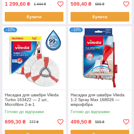
1 299,60
599,40
₴
₴
1 444 ₴
666 ₴
Купити
Купити
–10%
–10%
Насадка для швабри Vileda
Насадка для швабри Vileda
Turbo 163422 — 2 шт.,
1-2 Spray Max 168026 —
Microfibre 2-в-1
мікрофібра
Готово до відправки
Готово до відправки
699,30
499,50
₴
₴
777 ₴
555 ₴