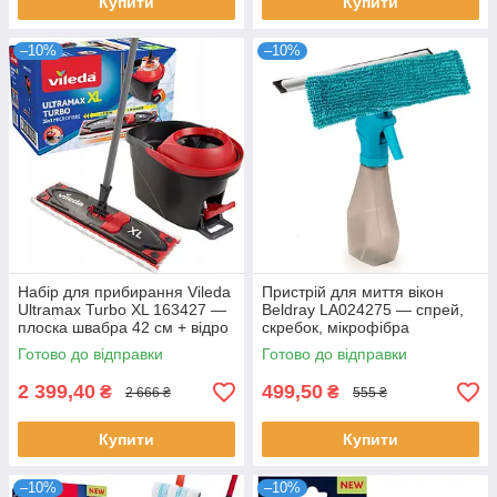
Купити
Купити
–10%
–10%
Набір для прибирання Vileda
Пристрій для миття вікон
Ultramax Turbo XL 163427 —
Beldray LA024275 — спрей,
плоска швабра 42 см + відро
скребок, мікрофібра
з педаллю
Готово до відправки
Готово до відправки
2 399,40
499,50
₴
₴
2 666 ₴
555 ₴
Купити
Купити
–10%
–10%