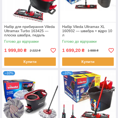
Набір для прибирання Vileda
Набір Vileda Ultramax XL
Ultramax Turbo 163425 —
160932 — швабра + відро 10
плоска швабра, педаль
л
Готово до відправки
Готово до відправки
1 999,80
1 699,20
₴
₴
2 222 ₴
1 888 ₴
Купити
Купити
–10%
–10%