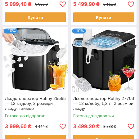
5 999,40
5 499,90
₴
₴
6 666 ₴
6 111 ₴
Купити
Купити
–10%
–10%
Льодогенератор Ruhhy 25565
Льодогенератор Ruhhy 27708
— 12 кг/добу, 2 розміри
— 12 кг/добу, 1,2 л, 2 розміри
льоду, таймер
льоду
Готово до відправки
Готово до відправки
3 999,60
3 499,20
₴
₴
4 444 ₴
3 888 ₴