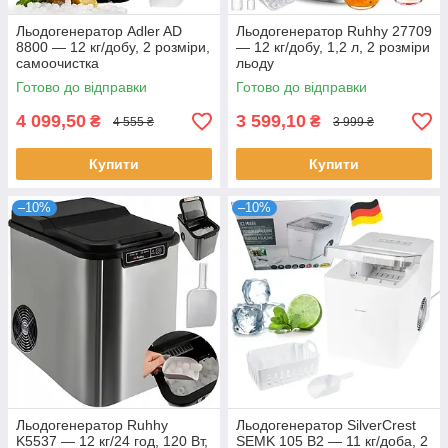
Льодогенератор Adler AD
Льодогенератор Ruhhy 27709
8800 — 12 кг/добу, 2 розміри,
— 12 кг/добу, 1,2 л, 2 розміри
самоочистка
льоду
Готово до відправки
Готово до відправки
4 099,50
3 599,10
₴
₴
4 555 ₴
3 999 ₴
Купити
Купити
–10%
–10%
Льодогенератор Ruhhy
Льодогенератор SilverCrest
K5537 — 12 кг/24 год, 120 Вт,
SEMK 105 B2 — 11 кг/доба, 2