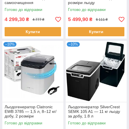
самоочищення
розміри льоду
Готово до відправки
Готово до відправки
4 299,30
5 499,90
₴
₴
4 777 ₴
6 111 ₴
Купити
Купити
–10%
–10%
Льодогенератор Clatronic
Льодогенератор SilverCrest
EWB 3785 — 1,5 л, 8–12 кг/
SEMK 105 A1 — 11 кг льоду
добу, 2 розміри
за добу, 1.8 л
Готово до відправки
Готово до відправки