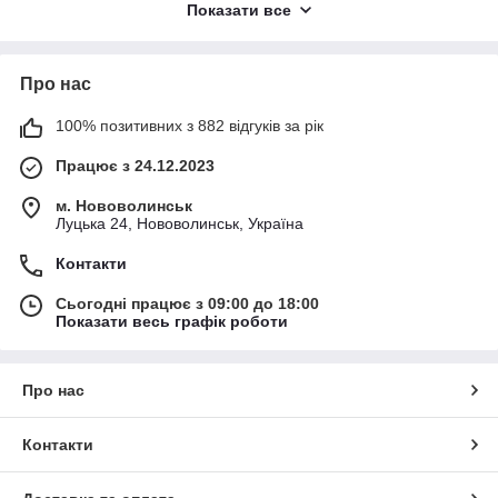
Показати все
У цій категорії представлені компактні генератори льоду,
побутові льодогенератори та моделі для домашнього чи
комерційного використання. Така техніка допомагає швидко
Про нас
отримати потрібну кількість льоду без формочок і тривалого
очікування в морозильній камері.
100% позитивних з 882 відгуків за рік
Обирайте льодогенератори онлайн в HotBuy та замовляйте
потрібну техніку для приготування льоду з доставкою по
Працює з 24.12.2023
Україні.
м. Нововолинськ
Луцька 24, Нововолинськ, Україна
Контакти
Сьогодні працює з 09:00 до 18:00
Показати весь графік роботи
Про нас
Контакти