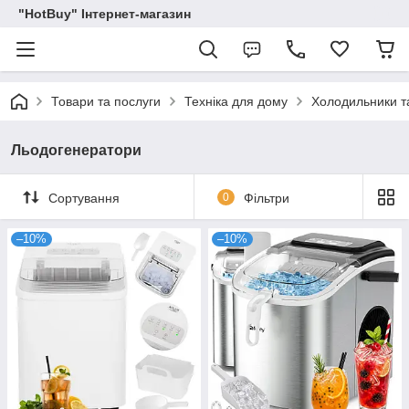
"HotBuy" Інтернет-магазин
Товари та послуги
Техніка для дому
Холодильники т
Льодогенератори
Сортування
0
Фільтри
–10%
–10%