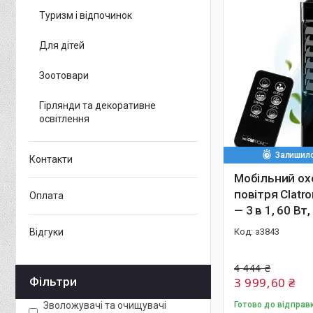
Туризм і відпочинок
Для дітей
Зоотовари
Гірлянди та декоративне
освітлення
Залишило
Контакти
Мобільний о
повітря Clatro
Оплата
— 3 в 1, 60 Вт,
Відгуки
з3843
4 444 ₴
Фільтри
3 999,60 ₴
Зволожувачі та очищувачі
Готово до відправ