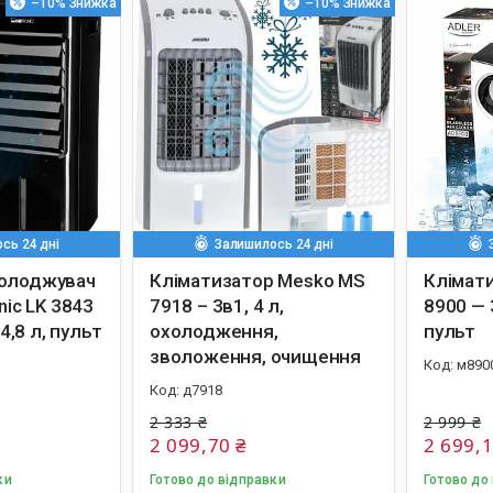
–10%
–10%
сь 24 дні
Залишилось 24 дні
холоджувач
Кліматизатор Mesko MS
Клімати
nic LK 3843
7918 – 3в1, 4 л,
8900 — 3
 4,8 л, пульт
охолодження,
пульт
зволоження, очищення
м890
д7918
2 333 ₴
2 999 ₴
2 099,70 ₴
2 699,1
ки
Готово до відправки
Готово до