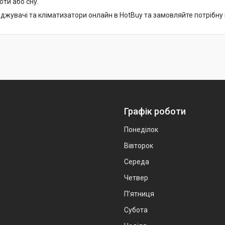
оти або сну.
жувачі та кліматизатори онлайн в HotBuy та замовляйте потрібну к
Графік роботи
Понеділок
Вівторок
Середа
Четвер
Пʼятниця
Субота