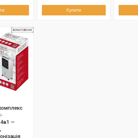
ти
Купити
комплекс
C-
 4в1 —
,
онізація