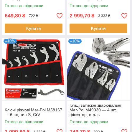
Готово до відправки
Готово до відправки
649,80
2 999,70
₴
₴
722 ₴
3 333 ₴
Купити
Купити
–10%
–10%
Кліщі затискні зварювальні
Ключі ріжкові Mar-Pol M58167
Mar-Pol M49030 — 4 шт,
— 6 шт, тип S, CrV
фіксатор, сталь
Готово до відправки
Готово до відправки
1 099,80
749,70
₴
₴
1 222 ₴
833 ₴