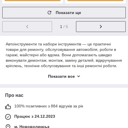
Показати ще
1
/ 5
Автоінструменти та набори інструментів — це практичні
товари для ремонту, обслуговування автомобіля, роботи в
гаражі, майстерні або вдома. Вони допомагають швидко
виконувати демонтаж, монтаж, заміну деталей, відкручування
кріплень, технічне обслуговування та інші ремонтні роботи.
В інтернет-магазині HotBuy ви можете купити
Показати все
автоінструменти, набори ручного інструменту, торцеві
головки, ключі, біти, тріскачки, знімачі, адаптери та інше
приладдя для ремонту авто. У цій категорії представлені
Про нас
універсальні набори для побутового й гаражного
використання, а також спеціалізовані інструменти для
обслуговування автомобілів, техніки та обладнання.
100% позитивних з 884 відгуків за рік
Обирайте автоінструменти та набори інструментів онлайн в
Працює з 24.12.2023
HotBuy та замовляйте потрібне приладдя для ремонту з
доставкою по Україні
м. Нововолинськ