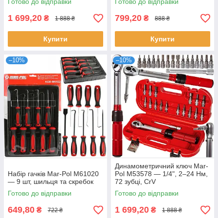
Готово до відправки
Готово до відправки
1 699,20
799,20
₴
₴
1 888 ₴
888 ₴
Купити
Купити
–10%
–10%
Динамометричний ключ Mar-
Набір гачків Mar-Pol M61020
Pol M53578 — 1/4", 2–24 Нм,
— 9 шт, шильця та скребок
72 зубці, CrV
Готово до відправки
Готово до відправки
649,80
1 699,20
₴
₴
722 ₴
1 888 ₴