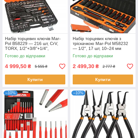
Набір торцевих ключів Mar-
Набір торцевих ключів з
Pol B58229 — 216 шт, CrV,
тріскачкою Mar-Pol M58232
TORX, 1/2"+3/8"+1/4",
— 1/2", 17 шт, 10–24 мм
тріскачки 72 зуба
Готово до відправки
Готово до відправки
4 999,50
2 499,30
₴
₴
5 555 ₴
2 777 ₴
Купити
Купити
–10%
–10%