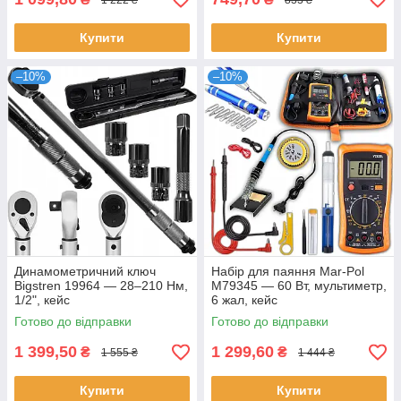
Купити
Купити
–10%
–10%
Динамометричний ключ
Набір для паяння Mar-Pol
Bigstren 19964 — 28–210 Нм,
M79345 — 60 Вт, мультиметр,
1/2", кейс
6 жал, кейс
Готово до відправки
Готово до відправки
1 399,50
1 299,60
₴
₴
1 555 ₴
1 444 ₴
Купити
Купити