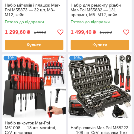
Набір мітчиків і плашок Mar-
Набір для ремонту різьби
Pol M55873 — 32 шт, М3–
Mar-Pol M55882 — 131
М12, кейс
предмет, M5–M12, кейс
Готово до відправки
Готово до відправки
1 299,60
1 499,40
₴
₴
1 444 ₴
1 666 ₴
Купити
Купити
–10%
–10%
Набір викруток Mar-Pol
M61008 — 18 шт, магнітні,
Набір ключів Mar-Pol M58222
CrV, підставка
— 108 шт, CrV, тріскачки Torx