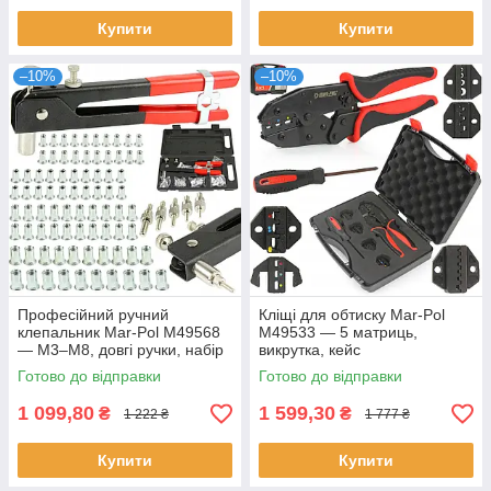
Купити
Купити
–10%
–10%
Професійний ручний
Кліщі для обтиску Mar-Pol
клепальник Mar-Pol M49568
M49533 — 5 матриць,
— M3–M8, довгі ручки, набір
викрутка, кейс
гайок
Готово до відправки
Готово до відправки
1 099,80
1 599,30
₴
₴
1 222 ₴
1 777 ₴
Купити
Купити