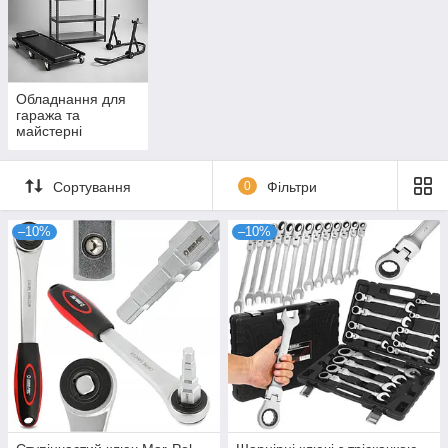
Обладнання для
гаража та
майстерні
Сортування
0
Фільтри
–10%
–10%