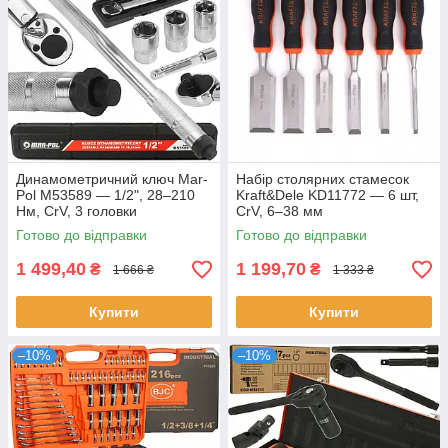
Динамометричний ключ Mar-
Набір столярних стамесок
Pol M53589 — 1/2", 28–210
Kraft&Dele KD11772 — 6 шт,
Нм, CrV, 3 головки
CrV, 6–38 мм
Готово до відправки
Готово до відправки
1 499,40
1 199,70
₴
₴
1 666 ₴
1 333 ₴
Купити
Купити
–10%
–10%