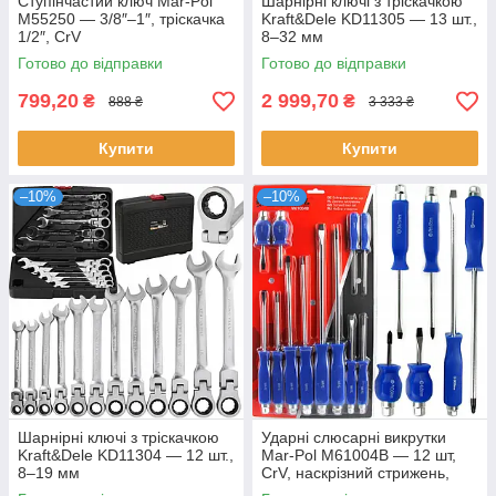
Ступінчастий ключ Mar-Pol
Шарнірні ключі з тріскачкою
M55250 — 3/8″–1″, тріскачка
Kraft&Dele KD11305 — 13 шт.,
1/2″, CrV
8–32 мм
Готово до відправки
Готово до відправки
799,20
2 999,70
₴
₴
888 ₴
3 333 ₴
Купити
Купити
–10%
–10%
Шарнірні ключі з тріскачкою
Ударні слюсарні викрутки
Kraft&Dele KD11304 — 12 шт.,
Mar-Pol M61004B — 12 шт,
8–19 мм
CrV, наскрізний стрижень,
магнітні