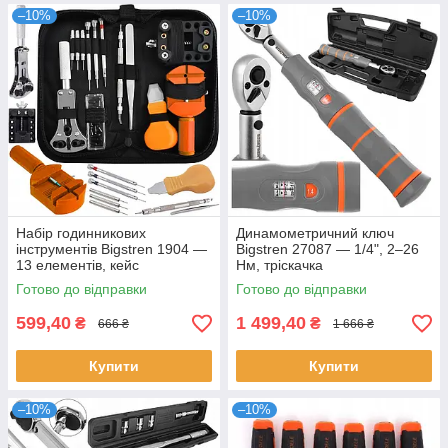
–10%
–10%
Набір годинникових
Динамометричний ключ
інструментів Bigstren 1904 —
Bigstren 27087 — 1/4", 2–26
13 елементів, кейс
Нм, тріскачка
Готово до відправки
Готово до відправки
599,40
1 499,40
₴
₴
666 ₴
1 666 ₴
Купити
Купити
–10%
–10%