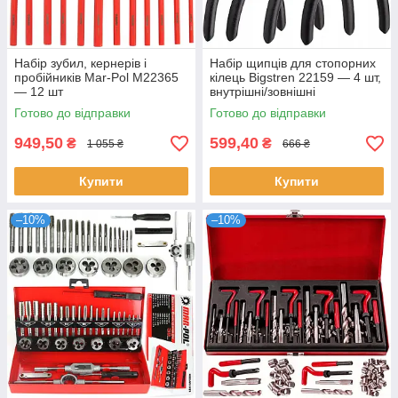
Набір зубил, кернерів і
Набір щипців для стопорних
пробійників Mar-Pol M22365
кілець Bigstren 22159 — 4 шт,
— 12 шт
внутрішні/зовнішні
Готово до відправки
Готово до відправки
949,50
599,40
₴
₴
1 055 ₴
666 ₴
Купити
Купити
–10%
–10%