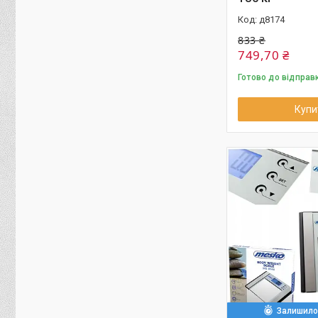
д8174
833 ₴
749,70 ₴
Готово до відправ
Купи
Залишилос