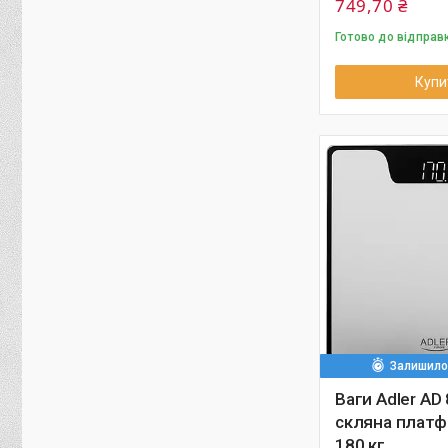
749,70 ₴
Готово до відправ
Купи
Залишилос
Ваги Adler AD
скляна платф
180 кг