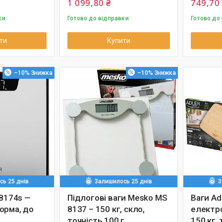
1 099,80 ₴
749,70
ки
Готово до відправки
Готово до
ти
Купити
–10%
–10%
ь 25 днів
Залишилось 25 днів
З
 8174s —
Підлогові ваги Mesko MS
Ваги Ad
орма, до
8137 – 150 кг, скло,
електро
точність 100 г
150 кг, 