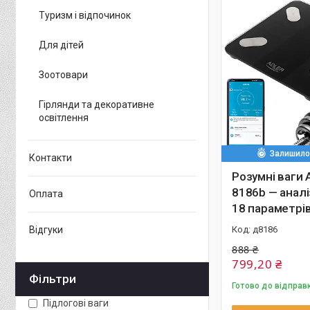
Туризм і відпочинок
Для дітей
Зоотовари
Гірлянди та декоративне
освітлення
Залишилос
Контакти
Розумні ваги 
8186b — аналі
Оплата
18 параметрів
Відгуки
д8186
888 ₴
799,20 ₴
Фільтри
Готово до відправ
Підлогові ваги