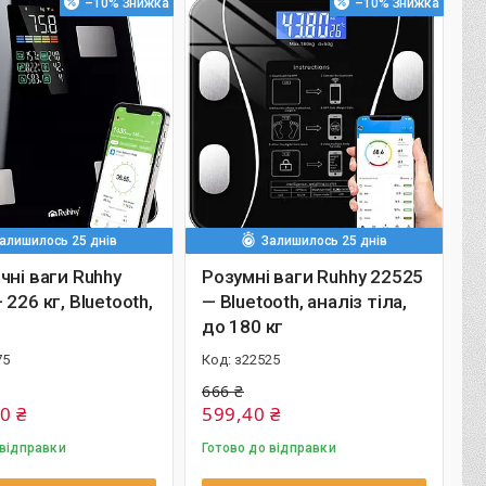
–10%
–10%
алишилось 25 днів
Залишилось 25 днів
чні ваги Ruhhy
Розумні ваги Ruhhy 22525
226 кг, Bluetooth,
— Bluetooth, аналіз тіла,
до 180 кг
75
з22525
666 ₴
0 ₴
599,40 ₴
 відправки
Готово до відправки