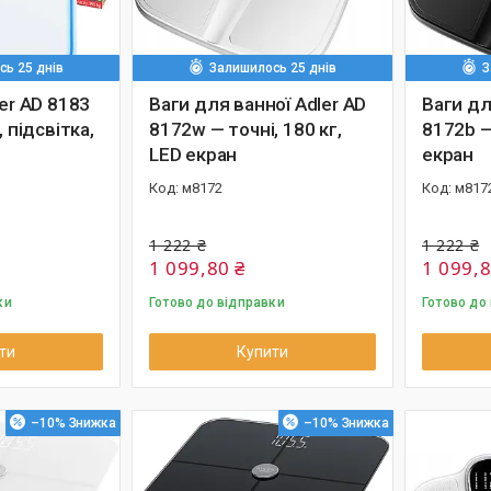
ь 25 днів
Залишилось 25 днів
З
ler AD 8183
Ваги для ванної Adler AD
Ваги дл
, підсвітка,
8172w — точні, 180 кг,
8172b —
LED екран
екран
м8172
м817
1 222 ₴
1 222 ₴
1 099,80 ₴
1 099,8
ки
Готово до відправки
Готово до
ти
Купити
–10%
–10%