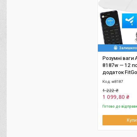
Залишилос
Розумні ваги 
8187w — 12 по
додаток FitGo
м8187
1 222 ₴
1 099,80 ₴
Готово до відправ
Купи