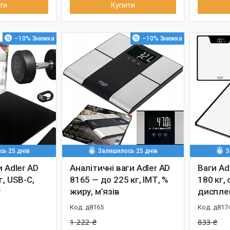
ти
Купити
–10%
–10%
ь 25 днів
Залишилось 25 днів
З
и Adler AD
Аналітичні ваги Adler AD
Ваги Ad
г, USB-C,
8165 — до 225 кг, ІМТ, %
180 кг, 
г
жиру, м’язів
диспле
д8165
д817
1 222 ₴
833 ₴