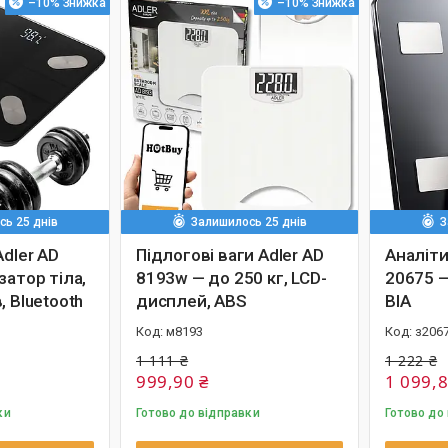
–10%
–10%
ь 25 днів
Залишилось 25 днів
З
Adler AD
Підлогові ваги Adler AD
Аналіти
затор тіла,
8193w — до 250 кг, LCD-
20675 — 
, Bluetooth
дисплей, ABS
BIA
м8193
з206
1 111 ₴
1 222 ₴
999,90 ₴
1 099,8
ки
Готово до відправки
Готово до