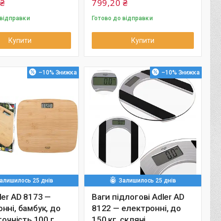
 ₴
799,20 ₴
 відправки
Готово до відправки
Купити
Купити
–10%
–10%
алишилось 25 днів
Залишилось 25 днів
ler AD 8173 —
Ваги підлогові Adler AD
нні, бамбук, до
8122 — електронні, до
точність 100 г
150 кг, скляні