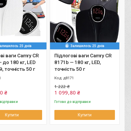
алишилось 25 днів
Залишилось 25 днів
ві ваги Camry CR
Підлогові ваги Camry CR
 до 180 кг, LED
8171b — 180 кг, LED,
, точність 50 г
точність 50 г
1
д8171
1 222 ₴
0 ₴
1 099,80 ₴
 відправки
Готово до відправки
Купити
Купити