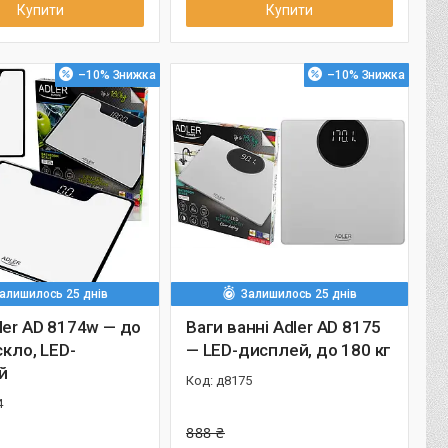
Купити
Купити
–10%
–10%
алишилось 25 днів
Залишилось 25 днів
ler AD 8174w — до
Ваги ванні Adler AD 8175
скло, LED-
— LED-дисплей, до 180 кг
й
д8175
4
888 ₴