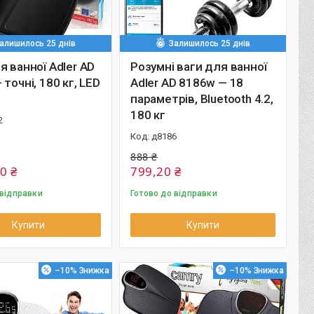
алишилось 25 днів
Залишилось 25 днів
я ванної Adler AD
Розумні ваги для ванної
 точні, 180 кг, LED
Adler AD 8186w — 18
параметрів, Bluetooth 4.2,
180 кг
2
д8186
888 ₴
0 ₴
799,20 ₴
 відправки
Готово до відправки
Купити
Купити
–10%
–10%