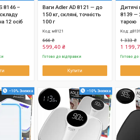
S 8146 –
Ваги Adler AD 8121 — до
Дитячі 
 складу
150 кг, скляні, точність
8139 — 2
на 12 осіб
100 г
тарою
м8121
д813
666 ₴
1 333 ₴
599,40 ₴
1 199,7
ки
Готово до відправки
Готово до
ти
Купити
–10%
–10%