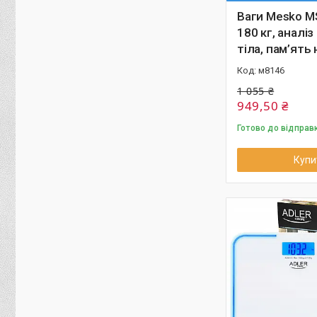
Ваги Mesko M
180 кг, аналіз
тіла, пам’ять 
м8146
1 055 ₴
949,50 ₴
Готово до відправ
Купи