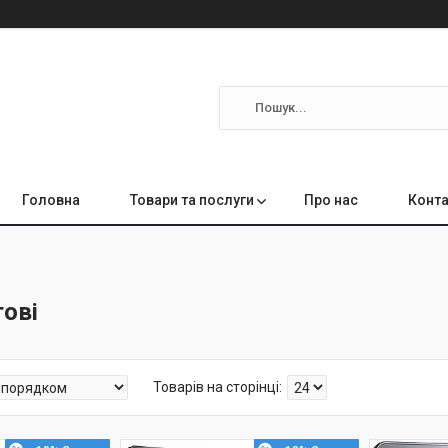
Головна
Товари та послуги
Про нас
Конта
гові