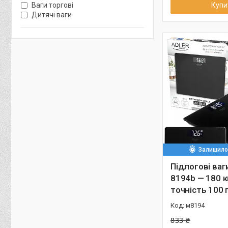
Ваги торгові
Купи
Дитячі ваги
Залишилос
Підлогові ваг
8194b — 180 к
точність 100 
м8194
833 ₴