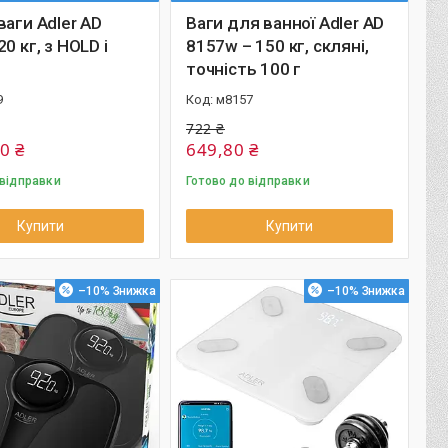
ваги Adler AD
Ваги для ванної Adler AD
0 кг, з HOLD і
8157w – 150 кг, скляні,
точність 100 г
9
м8157
722 ₴
0 ₴
649,80 ₴
 відправки
Готово до відправки
Купити
Купити
–10%
–10%