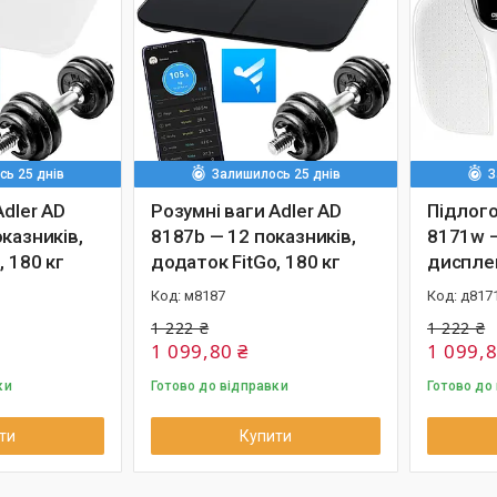
ь 25 днів
Залишилось 25 днів
З
Adler AD
Розумні ваги Adler AD
Підлого
казників,
8187b — 12 показників,
8171w —
, 180 кг
додаток FitGo, 180 кг
дисплей
м8187
д817
1 222 ₴
1 222 ₴
1 099,80 ₴
1 099,8
ки
Готово до відправки
Готово до
ти
Купити