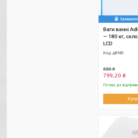
Залишилос
Ваги ванні Ad
— 180 кг, скло
LCD
д8183
888 ₴
799,20 ₴
Готово до відправ
Купи