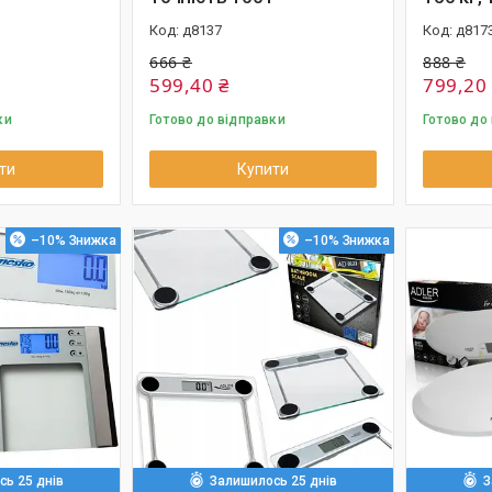
д8137
д817
666 ₴
888 ₴
599,40 ₴
799,20
ки
Готово до відправки
Готово до
ти
Купити
–10%
–10%
ь 25 днів
Залишилось 25 днів
З