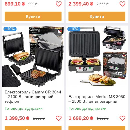
899,10
2 399,40
₴
₴
999 ₴
2 666 ₴
Купити
Купити
–10%
–10%
Електрогриль Camry CR 3044
– 2100 Вт, антипригарний,
Електрогриль Mesko MS 3050
тефлон
– 2500 Вт, антипригарний
Готово до відправки
Готово до відправки
1 399,50
1 699,20
₴
₴
1 555 ₴
1 888 ₴