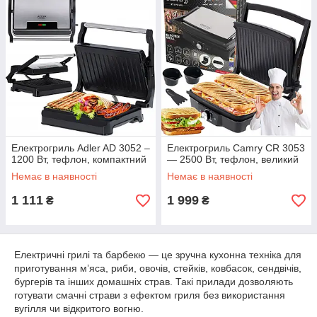
Електрогриль Adler AD 3052 –
Електрогриль Camry CR 3053
1200 Вт, тефлон, компактний
— 2500 Вт, тефлон, великий
Немає в наявності
Немає в наявності
1 111
1 999
₴
₴
Електричні грилі та барбекю — це зручна кухонна техніка для
приготування м’яса, риби, овочів, стейків, ковбасок, сендвічів,
бургерів та інших домашніх страв. Такі прилади дозволяють
готувати смачні страви з ефектом гриля без використання
вугілля чи відкритого вогню.