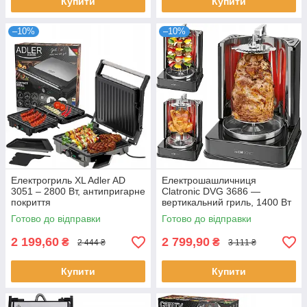
Купити
Купити
–10%
–10%
Електрогриль XL Adler AD
Електрошашличниця
3051 – 2800 Вт, антипригарне
Clatronic DVG 3686 —
покриття
вертикальний гриль, 1400 Вт
Готово до відправки
Готово до відправки
2 199,60
2 799,90
₴
₴
2 444 ₴
3 111 ₴
Купити
Купити