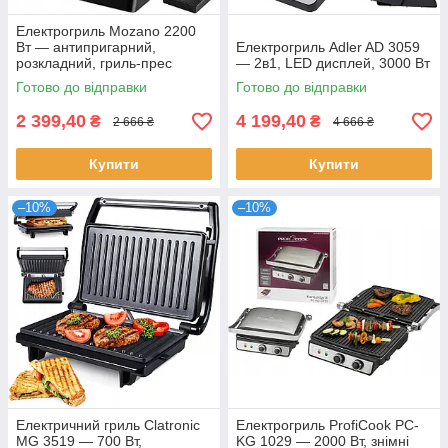
Електрогриль Mozano 2200
Вт — антипригарний,
Електрогриль Adler AD 3059
розкладний, гриль-прес
— 2в1, LED дисплей, 3000 Вт
Готово до відправки
Готово до відправки
2 399,40
4 199,40
₴
₴
2 666 ₴
4 666 ₴
Купити
Купити
–10%
–10%
Електричний гриль Clatronic
Електрогриль ProfiCook PC-
MG 3519 — 700 Вт,
KG 1029 — 2000 Вт, знімні