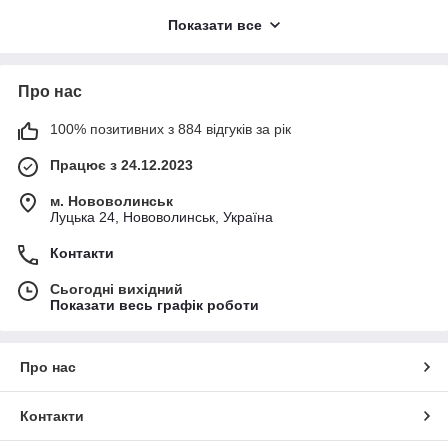
В інтернет-магазині HotBuy ви можете купити електричний
Показати все
гриль або барбекю для дому, квартири, дачі, тераси чи
офісної кухні. У цій категорії представлені контактні грилі,
настільні електрогрилі та моделі для швидкого приготування
Про нас
різних продуктів. Залежно від моделі, грилі можуть мати
антипригарні пластини, регулювання температури, піддон
для жиру, таймер і зручне керування.
100% позитивних з 884 відгуків за рік
Обирайте електричні грилі та барбекю онлайн в HotBuy та
Працює з 24.12.2023
замовляйте практичну техніку для смачного приготування з
доставкою по Україні.
м. Нововолинськ
Луцька 24, Нововолинськ, Україна
Контакти
Сьогодні вихідний
Показати весь графік роботи
Про нас
Контакти