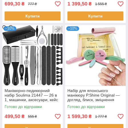
699,30
1 399,50
₴
₴
777 ₴
1 555 ₴
Купити
Купити
–10%
–10%
Манікюрно-педикюрний
Набір для японського
набір Soulima 21447 — 26 в
манікюру P.Shine Original —
1, машинки, аксесуари, кейс
догляд, блиск, зміцнення
Готово до відправки
Готово до відправки
499,50
1 599,30
₴
₴
555 ₴
1 777 ₴