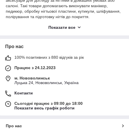
аксесуари для догляду за нігтями в домашніх умовах або
салоні. Такі товари допомагають виконувати манікюр,
педикюр, обробку нігтьової пластини, кутикули, шліфування,
полірування та підготовку нігтів до покриття.
В інтернет-магазині HotBuy ви можете купити фрезер для
Показати все
манікюру, апарат для манікюру та педикюру, насадки, лампи
для нігтів, набори інструментів і корисні аксесуари для
догляду. У цій категорії представлені моделі з різною
Про нас
потужністю, швидкістю обертання, комплектом фрез, зручним
керуванням і компактним дизайном. Товари для манікюру
підходять для особистого використання, навчання та
100% позитивних з 880 відгуків за рік
професійного догляду.
Працює з 24.12.2023
Обирайте фрезери та товари для манікюру онлайн в HotBuy
та замовляйте потрібні аксесуари для краси й догляду з
м. Нововолинськ
доставкою по Україні
Луцька 24, Нововолинськ, Україна
Контакти
Сьогодні працює з 09:00 до 18:00
Показати весь графік роботи
Про нас