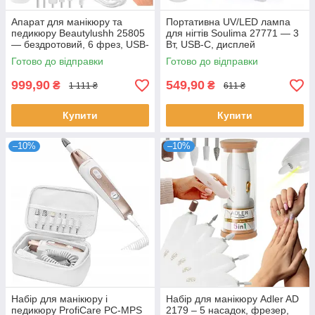
Апарат для манікюру та
Портативна UV/LED лампа
педикюру Beautylushh 25805
для нігтів Soulima 27771 — 3
— бездротовий, 6 фрез, USB-
Вт, USB-C, дисплей
C
Готово до відправки
Готово до відправки
999,90
549,90
₴
₴
1 111 ₴
611 ₴
Купити
Купити
–10%
–10%
Набір для манікюру і
Набір для манікюру Adler AD
педикюру ProfiCare PC-MPS
2179 – 5 насадок, фрезер,