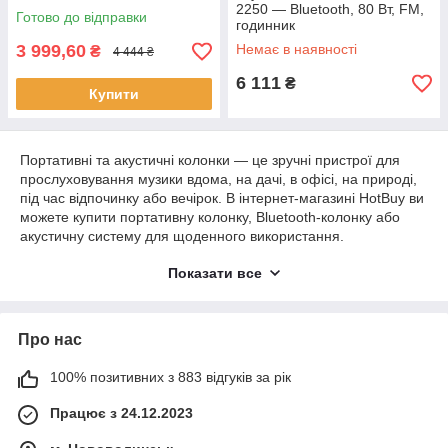
2250 — Bluetooth, 80 Вт, FM,
Готово до відправки
годинник
3 999,60
Немає в наявності
₴
4 444 ₴
6 111
₴
Купити
Портативні та акустичні колонки — це зручні пристрої для
прослуховування музики вдома, на дачі, в офісі, на природі,
під час відпочинку або вечірок. В інтернет-магазині HotBuy ви
можете купити портативну колонку, Bluetooth-колонку або
акустичну систему для щоденного використання.
У цій категорії представлені бездротові колонки, портативні
Показати все
моделі, домашня акустика, колонки для комп’ютера,
відпочинку, подорожей і святкових подій. Такі пристрої
допомагають отримати якісний звук, зручно слухати музику,
Про нас
підключати смартфон, планшет, ноутбук або інші джерела
звуку.
100% позитивних з 883 відгуків за рік
Обирайте портативні та акустичні колонки онлайн в HotBuy та
замовляйте потрібну модель з доставкою по Україні.
Працює з 24.12.2023