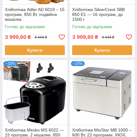
Хлібопічка Adler AD 6019 – 15
Хлібопічка SilverCrest SBB
програм, 850 Вт, подвійна
850 E1 — 16 програм, до
мішалка
1500 г
Готово до відправки
Готово до відправки
3 999,60
3 999,60
₴
₴
4 444 ₴
4 444 ₴
Купити
Купити
–10%
–10%
Хлібопічка Mesko MS 6022 —
Хлібопічка MioStar MB 1000 –
15 програм, 2 мішалки, 850
600 Вт, 22 програми, INOX,