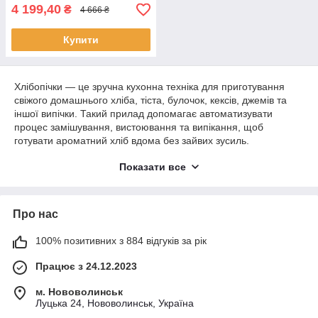
4 199,40
₴
4 666 ₴
Купити
Хлібопічки — це зручна кухонна техніка для приготування
свіжого домашнього хліба, тіста, булочок, кексів, джемів та
іншої випічки. Такий прилад допомагає автоматизувати
процес замішування, вистоювання та випікання, щоб
готувати ароматний хліб вдома без зайвих зусиль.
В інтернет-магазині HotBuy ви можете купити хлібопічку для
Показати все
дому, квартири, дачі або щоденного використання на кухні. У
цій категорії представлені моделі з різними програмами
випікання, об’ємом форми, потужністю, таймером, вибором
Про нас
ступеня скоринки, функцією підтримання тепла та зручним
керуванням.
100% позитивних з 884 відгуків за рік
Обирайте хлібопічки онлайн в HotBuy та замовляйте
практичну кухонну техніку для домашньої випічки з доставкою
Працює з 24.12.2023
по Україні
м. Нововолинськ
Луцька 24, Нововолинськ, Україна