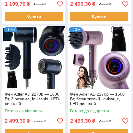
1 199,70
2 499,30
₴
₴
1 333 ₴
2 777 ₴
Купити
Купити
–10%
–10%
Фен Adler AD 2270b — 1600
Фен Adler AD 2270p — 1600
Вт, 3 режима, іонізація, LED-
Вт, безщітковий, іонізація,
дисплей
LED-дисплей
Готово до відправки
Готово до відправки
2 499,30
2 499,30
₴
₴
2 777 ₴
2 777 ₴