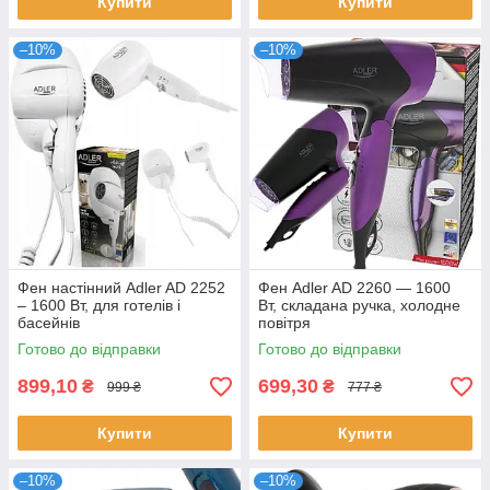
Купити
Купити
–10%
–10%
Фен настінний Adler AD 2252
Фен Adler AD 2260 — 1600
– 1600 Вт, для готелів і
Вт, складана ручка, холодне
басейнів
повітря
Готово до відправки
Готово до відправки
899,10
699,30
₴
₴
999 ₴
777 ₴
Купити
Купити
–10%
–10%