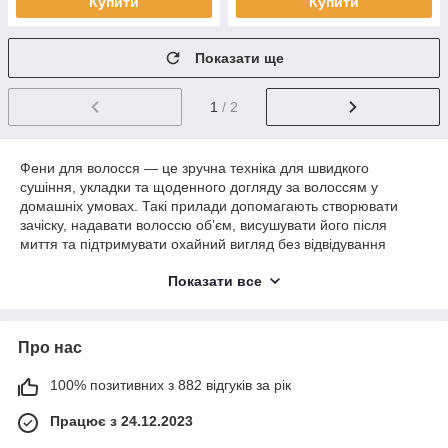
Купити
Купити
Показати ще
1
/ 2
Фени для волосся — це зручна техніка для швидкого
сушіння, укладки та щоденного догляду за волоссям у
домашніх умовах. Такі прилади допомагають створювати
зачіску, надавати волоссю об’єм, висушувати його після
миття та підтримувати охайний вигляд без відвідування
салону.
Показати все
В інтернет-магазині HotBuy ви можете купити фен для
волосся для дому, поїздок, салону або особистого
використання. У цій категорії представлені моделі з різною
Про нас
потужністю, температурними режимами, швидкостями
обдуву, насадками-концентраторами, дифузорами, функцією
холодного повітря та зручним керуванням. Фен для волосся
100% позитивних з 882 відгуків за рік
підходить для щоденного догляду, швидкого сушіння та
Працює з 24.12.2023
створення простої укладки.