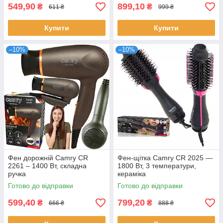
549,90
899,10
₴
₴
611 ₴
999 ₴
Купити
Купити
–10%
–10%
Фен дорожній Camry CR
Фен-щітка Camry CR 2025 —
2261 – 1400 Вт, складна
1800 Вт, 3 температури,
ручка
кераміка
Готово до відправки
Готово до відправки
599,40
799,20
₴
₴
666 ₴
888 ₴