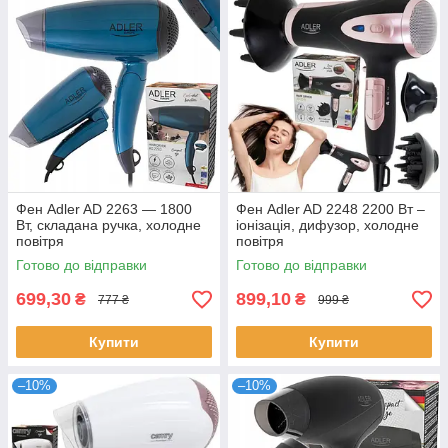
Фен Adler AD 2263 — 1800
Фен Adler AD 2248 2200 Вт –
Вт, складана ручка, холодне
іонізація, дифузор, холодне
повітря
повітря
Готово до відправки
Готово до відправки
699,30
899,10
₴
₴
777 ₴
999 ₴
Купити
Купити
–10%
–10%