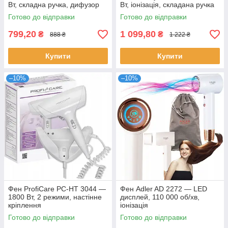
Вт, складна ручка, дифузор
Вт, іонізація, складана ручка
Готово до відправки
Готово до відправки
799,20
1 099,80
₴
₴
888 ₴
1 222 ₴
Купити
Купити
–10%
–10%
Фен ProfiCare PC-HT 3044 —
Фен Adler AD 2272 — LED
1800 Вт, 2 режими, настінне
дисплей, 110 000 об/хв,
кріплення
іонізація
Готово до відправки
Готово до відправки