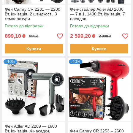
Фен Camry CR 2281 — 2200
Фен-стайлер Adler AD 2030
Вт, іонізація, 2 швидкості, 3
— 7 в 1, 1400 Вт, іонізація, 7
температури
насадок
Готово до відправки
Готово до відправки
899,10
2 599,20
₴
₴
999 ₴
2 888 ₴
Купити
Купити
–10%
–10%
Фен Adler AD 2289 — 1600
Вт, іонізація, 4 насадки,
Фен Camry CR 2253 – 2600